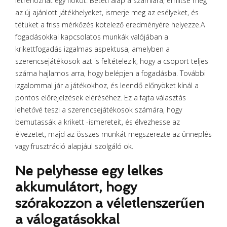
létrehozhat egy fiókot. Betéti alap a számlára, említse meg
az új ajánlott játékhelyeket, ismerje meg az esélyeket, és
tétüket a friss mérkőzés kötelező eredményére helyezze.A
fogadásokkal kapcsolatos munkák valójában a
krikettfogadás izgalmas aspektusa, amelyben a
szerencsejátékosok azt is feltételezik, hogy a csoport teljes
száma hajlamos arra, hogy belépjen a fogadásba. További
izgalommal jár a játékokhoz, és leendő előnyöket kínál a
pontos előrejelzések eléréséhez. Ez a fajta választás
lehetővé teszi a szerencsejátékosok számára, hogy
bemutassák a krikett -ismereteit, és élvezhesse az
élvezetet, majd az összes munkát megszerezte az ünneplés
vagy frusztráció alapjául szolgáló ok.
Ne pelyhesse egy lelkes
akkumulátort, hogy
szórakozzon a véletlenszerűen
a válogatásokkal