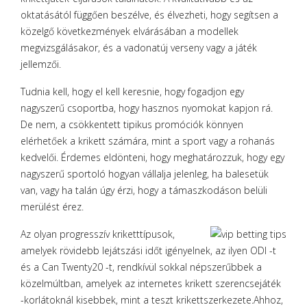
oktatásától függően beszélve, és élvezheti, hogy segítsen a
közelgő következmények elvárásában a modellek
megvizsgálásakor, és a vadonatúj verseny vagy a játék
jellemzői.
Tudnia kell, hogy el kell keresnie, hogy fogadjon egy
nagyszerű csoportba, hogy hasznos nyomokat kapjon rá.
De nem, a csökkentett tipikus promóciók könnyen
elérhetőek a krikett számára, mint a sport vagy a rohanás
kedvelői. Érdemes eldönteni, hogy meghatározzuk, hogy egy
nagyszerű sportoló hogyan vállalja jelenleg, ha balesetük
van, vagy ha talán úgy érzi, hogy a támaszkodáson belüli
merülést érez.
Az olyan progresszív kriketttípusok,
amelyek rövidebb lejátszási időt igényelnek, az ilyen ODI -t
és a Can Twenty20 -t, rendkívül sokkal népszerűbbek a
közelmúltban, amelyek az internetes krikett szerencsejáték
-korlátoknál kisebbek, mint a teszt krikettszerkezete.Ahhoz,