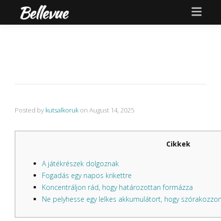
Posted by
kutsalkoruk
on
August 14, 2025
Cikkek
A játékrészek dolgoznak
Fogadás egy napos krikettre
Koncentráljon rád, hogy határozottan formázza
Ne pelyhesse egy lelkes akkumulátort, hogy szórakozzon