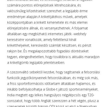
számára pontos előrejelzések létrehozására, és
valószínűleg kifizetéseket szerezhet a legújabb érme
eredményei alapján.A krikettjátékos művek, amelyek
középpontjában a krikett kimenetele és más elemei
előrejelzésére állnak, és versenyezhetnek. A folyamat
általában egy megbízható internetes játék -webhely
keresésére vonatkozik, amely feltétlenül kínál
kriketthelyeket, kereskedői számlát készítsen, és pénzt
rakjon be. És megalapozottabb fogadási döntéseket
tegyen, elengedhetetlen, hogy továbbra is aktuális maradjon
a krikettgömb legújabb jelentéseiben.
A szezonváltó sebektől kezdve, hogy segítsenek a felsorolási
funkciók jegyzőkönyveinek felsorolásában, és még sok más,
a friss sportinformációs időtartam általában hajlamos, és
inkább befolyásolhatja a Globe-t játszó sporteseményeket.
India megtett egy lelkes hangsúlyos négylépcsős egy T20-
sorozatot, hogy több Angliát szerezzen a hét végén, plusz a
szervezetek közötti három ODI közül az első a Nagpurban