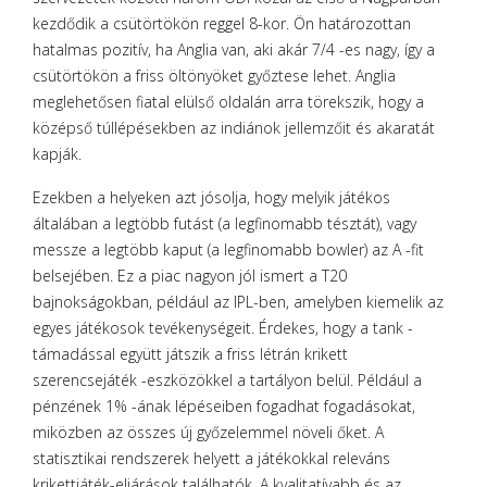
kezdődik a csütörtökön reggel 8-kor. Ön határozottan
hatalmas pozitív, ha Anglia van, aki akár 7/4 -es nagy, így a
csütörtökön a friss öltönyöket győztese lehet. Anglia
meglehetősen fiatal elülső oldalán arra törekszik, hogy a
középső túllépésekben az indiánok jellemzőit és akaratát
kapják.
Ezekben a helyeken azt jósolja, hogy melyik játékos
általában a legtöbb futást (a legfinomabb tésztát), vagy
messze a legtöbb kaput (a legfinomabb bowler) az A -fit
belsejében. Ez a piac nagyon jól ismert a T20
bajnokságokban, például az IPL-ben, amelyben kiemelik az
egyes játékosok tevékenységeit. Érdekes, hogy a tank -
támadással együtt játszik a friss létrán krikett
szerencsejáték -eszközökkel a tartályon belül. Például a
pénzének 1% -ának lépéseiben fogadhat fogadásokat,
miközben az összes új győzelemmel növeli őket. A
statisztikai rendszerek helyett a játékokkal releváns
krikettjáték-eljárások találhatók. A kvalitatívabb és az