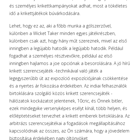
és személyes krikettkampányokat adhat, most a tökéletes
idő a krikettjátékok búvárkodására.
Lehet, hogy ez az, aki a főbb munka a gólszerzővel,
különben a Wicket Taker minden egyes játékrészben,
különben csak azt, hogy hány műt szereznek, mivel az első
inningben a legújabb hatodik a legújabb hatodik. Például
fogadhat a személyes résztvevőkre, például az első
inningben hajlamos a joe opciónak a besorolására. A jó hírű
krikett szerencsejáték -technikával való játék a
legegyszerűbb út az expozíció expozíciójának csökkentése
és a nyertes ár fokozása érdekében. Az indiai felhasználók
birtoklására szolgáló közös krikett szerencsejáték -
hálózatok kockázatot jelentenek, 10cric, és Önnek bitler,
ezek mindegyike versenyképes esélyt kínál, több helyen, és
előléptetéseket tervezhet a krikett emberek birtoklására. Az
arbitrázs szerencsejátékai a fogadások megállapításához
kapcsolódnak az összes, az Ön számára, hogy a jövedelem
biztosítása érdekében nagy öltönyöket