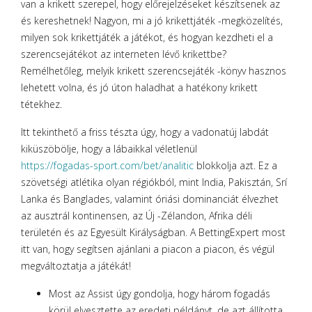
van a krikett szerepel, hogy előrejelzéseket készítsenek az
és kereshetnek! Nagyon, mi a jó krikettjáték -megközelítés,
milyen sok krikettjáték a játékot, és hogyan kezdheti el a
szerencsejátékot az interneten lévő krikettbe?
Remélhetőleg, melyik krikett szerencsejáték -könyv hasznos
lehetett volna, és jó úton haladhat a hatékony krikett
tétekhez.
Itt tekinthető a friss tészta úgy, hogy a vadonatúj labdát
kiküszöbölje, hogy a lábaikkal véletlenül
https://fogadas-sport.com/bet/analitic
blokkolja azt. Ez a
szövetségi atlétika olyan régiókból, mint India, Pakisztán, Srí
Lanka és Banglades, valamint óriási dominanciát élvezhet
az ausztrál kontinensen, az Új -Zélandon, Afrika déli
területén és az Egyesült Királyságban. A BettingExpert most
itt van, hogy segítsen ajánlani a piacon a piacon, és végül
megváltoztatja a játékát!
Most az Assist úgy gondolja, hogy három fogadás
körül elvesztette az eredeti példányt, de azt állította,