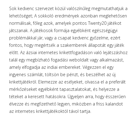
Sok kedvenc szervezet közül valószínűleg megmutathatjuk a
lehetőséget; A sokkoló eredmények azonban meglehetősen
normálisak, főleg azok, amelyek pontos Twenty20 játékot
játszanak. A játékosok formája egyébként egészségügyi
problémákkal jár, vagy a csapat kedvenc győzelme, ezért
fontos, hogy megértsék a szakemberek állapotát egy játék
előtt. Az ázsiai internetes krikettfogadáson való lejátszáshoz
talál egy megbízható fogadási weboldalt vagy alkalmazást,
amely elfogadja az indiai embereket. Végezzen el egy
ingyenes számlát, töltsön be pénzt, és beszélhet az új
krikettjátékról. Elemezze az esélyeket, olvassa el a preferált
mérkőzéseket egyébként tapasztalatokat, és helyezze a
téteket a keresett hatásokra. Ügyeljen arra, hogy ésszerűen
élvezze és megfizethető legyen, miközben a friss kalandot
az internetes krikettjátékoktól távol tartja.