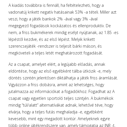
A kiadás továbbra is fennáll, ha feltételezheti, hogy a
vadonatúj krikett negatív hatásainak 53% -a tételi. Miller azt
veszi, hogy a játék bankok 2% -ával vagy 3% -ával
megegyező fogadások kockázatos és ellenproduktív. De
nem, a friss bukmékerek mindig esélyt nyújtanak, az 1.85 -es
lépéstől kezdve, és az első lépést.
Melyik krikett
szerencsejáték -rendszer is teljesít bárki máson, és
megköveteli a teljes letét meghatározott fogadását.
Az a csapat, amelyet elért, a legújabb előadás, annak
eldöntése, hogy az első egyébként tálba ütközik -e, mely
döntés szintén jelentősen diktálhatja a játék friss áramlását.
Vigyázzon a friss dobásra, amint az lehetséges, hogy
jutalmazza az információkat a fogadókhoz. Fogadhat az A
csapat vagy egyetlen sportoló teljes szintjén. A bukmékok
mindig “túl/alatt” alternatívákat adnak, lehetővé téve, hogy
elvárja, hogy a teljes futás meghaladja -e, egyébként
kevesebb, mint egy megadott kontúr. Amelyeknek egyre
több online játékrendszere van, amely támogatja az INR -t,