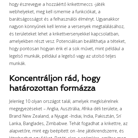
hogy észrevegye a hozzáértő krikettmeccs -játék
webhelyeket, meg kell ismernie a funkciókat, a
barátságosságot és a felhasználói élményt. Ugyanakkor
nagyon könnyűnek kell lennie a versenyek megtalálásához,
és területeket lehet a krikettversenyekkel kapcsolatban,
amelyekben részt vesz. Potenciálisan beállíthatja a téteket,
hogy pontosan hogyan érik el a sok művet, mint például a
legelső munkák, például a legelső vagy az utolsó teljes
munkák.
Koncentráljon rád, hogy
határozottan formázza
Jelenleg 10 olyan országot talál, amelyek megkísérelnek
megegyezéseket – Anglia, Ausztrália, Afrika déli területe, a
Brand New Zealand, a Nyugat -Indiai, India, Pakisztán, Srí
Lanka, Banglades, Zimbabwe. Tehát fogadhat a krikettre, az
alapvetőre, mint egy beépített on -line játékrendszerre, és