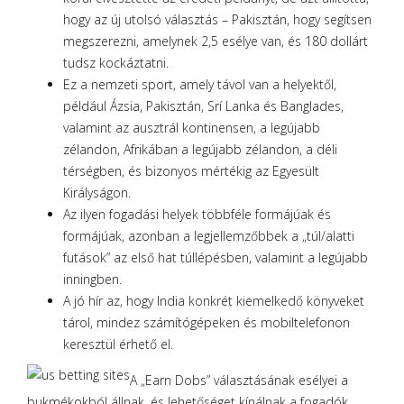
hogy az új utolsó választás – Pakisztán, hogy segítsen
megszerezni, amelynek 2,5 esélye van, és 180 dollárt
tudsz kockáztatni.
Ez a nemzeti sport, amely távol van a helyektől,
például Ázsia, Pakisztán, Srí Lanka és Banglades,
valamint az ausztrál kontinensen, a legújabb
zélandon, Afrikában a legújabb zélandon, a déli
térségben, és bizonyos mértékig az Egyesült
Királyságon.
Az ilyen fogadási helyek többféle formájúak és
formájúak, azonban a legjellemzőbbek a „túl/alatti
futások” az első hat túllépésben, valamint a legújabb
inningben.
A jó hír az, hogy India konkrét kiemelkedő könyveket
tárol, mindez számítógépeken és mobiltelefonon
keresztül érhető el.
A „Earn Dobs” választásának esélyei a
bukmékokból állnak, és lehetőséget kínálnak a fogadók