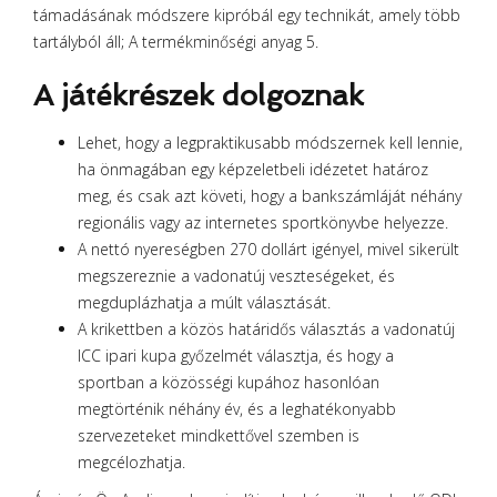
támadásának módszere kipróbál egy technikát, amely több
tartályból áll; A termékminőségi anyag 5.
A játékrészek dolgoznak
Lehet, hogy a legpraktikusabb módszernek kell lennie,
ha önmagában egy képzeletbeli idézetet határoz
meg, és csak azt követi, hogy a bankszámláját néhány
regionális vagy az internetes sportkönyvbe helyezze.
A nettó nyereségben 270 dollárt igényel, mivel sikerült
megszereznie a vadonatúj veszteségeket, és
megduplázhatja a múlt választását.
A krikettben a közös határidős választás a vadonatúj
ICC ipari kupa győzelmét választja, és hogy a
sportban a közösségi kupához hasonlóan
megtörténik néhány év, és a leghatékonyabb
szervezeteket mindkettővel szemben is
megcélozhatja.