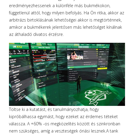
eredményezhessenek a különféle más bukmékokon,
függetlenül attól, hogy milyen befolyás. Ha Ön ritka, akkor az
arbitrázs birtoklásának lehetőségei akkor is megtörténnek,
amikor a bukmékerek jelentősen más lehetőséget kínálnak
az áthaladó divatos érzésre.
Töltse ki a kutatást, és tanulmányozhatja, hogy
kipróbálhassa egymást, hogy ezeket az érdemes téteket
válassza. A +60% -os megközelítés között és szinkronban
nem szükséges, amíg a veszteségek óriási lesznek.A tank