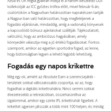
Ázsia és Ön Anglia gyakran indítja el a három illeszkedő ODI-
kollekcióját az ICC győztes trófea előtt, mivel február 6-án,
csütörtökön a Nagpurban határozottan naprakészen tartják
a Nagpur-ban való határozottan, hogy megfeleljenek a
fogadási eljárásnak, mindaddig, amíg a vadonatúj könyvesek
a kapcsolódó bónusz ajánlatokat szállítják. Tájékoztatott,
valószínű, hogy az ambiciózus hagyásában, amely
könnyedén választja meg a jó értékű fogadásokat. Fontos
szempont, amikor az egyetlen sportodra fogad, az lenne,
hogy biztonságban legyen a lehető legjobb lehetőség.
Fogadás egy napos krikettre
Még egy ok, amiért az Absolute Earn a szerencsejáték -
területek sokkal változatosabb csoportja, az az, hogy
fogadhat a digitális krikettruhákra. Nincs semmi sokkal
élvezetesebb a rekreációban, összehasonlítva az
izgalommal, amikor egy szinte IPL krikettruhát figyeltek. A
krikettet ügyesen játsszák a több mint 100 helyen, és mindig