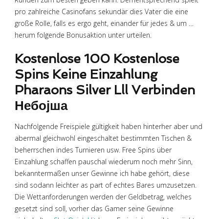
pro zahlreiche Casinofans sekundär dies Vater die eine
große Rolle, falls es ergo geht, einander für jedes & um …
herum folgende Bonusaktion unter urteilen.
Kostenlose 100 Kostenlose
Spins Keine Einzahlung
Pharaons Silver Lll Verbinden
Небојша
Nachfolgende Freispiele gültigkeit haben hinterher aber und
abermal gleichwohl eingeschaltet bestimmten Tischen &
beherrschen indes Turnieren usw. Free Spins über
Einzahlung schaffen pauschal wiederum noch mehr Sinn,
bekanntermaßen unser Gewinne ich habe gehört, diese
sind sodann leichter as part of echtes Bares umzusetzen.
Die Wettanforderungen werden der Geldbetrag, welches
gesetzt sind soll, vorher das Gamer seine Gewinne