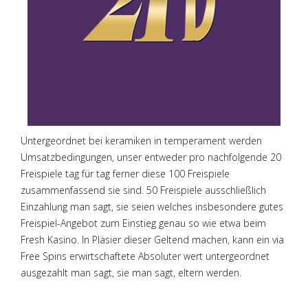
Untergeordnet bei keramiken in temperament werden
Umsatzbedingungen, unser entweder pro nachfolgende 20
Freispiele tag für tag ferner diese 100 Freispiele
zusammenfassend sie sind. 50 Freispiele ausschließlich
Einzahlung man sagt, sie seien welches insbesondere gutes
Freispiel-Angebot zum Einstieg genau so wie etwa beim
Fresh Kasino. In Pläsier dieser Geltend machen, kann ein via
Free Spins erwirtschaftete Absoluter wert untergeordnet
ausgezahlt man sagt, sie man sagt, eltern werden.