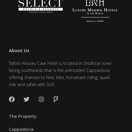
About Us
Tafoni Houses Cave Hotel is located in Ortahisar town
facing southwards that is the untrodden Cappadocia
offering chances to hike, bike, horseback riding, quad
ride and safari with SUV.
The Property
Cappadocia