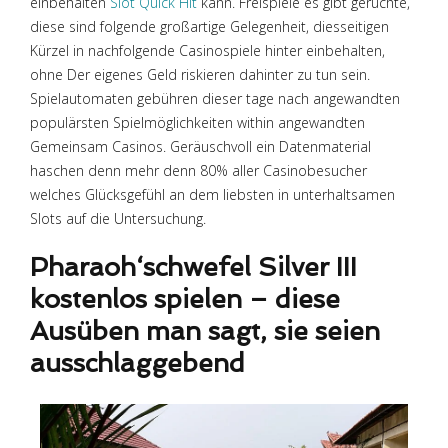
einbehalten
Slot Quick Hit
kann. Freispiele es gibt gerüchte,
diese sind folgende großartige Gelegenheit, diesseitigen
Kürzel in nachfolgende Casinospiele hinter einbehalten,
ohne Der eigenes Geld riskieren dahinter zu tun sein.
Spielautomaten gebühren dieser tage nach angewandten
populärsten Spielmöglichkeiten within angewandten
Gemeinsam Casinos. Geräuschvoll ein Datenmaterial
haschen denn mehr denn 80% aller Casinobesucher
welches Glücksgefühl an dem liebsten in unterhaltsamen
Slots auf die Untersuchung.
Pharaoh‘schwefel Silver III
kostenlos spielen – diese
Ausüben man sagt, sie seien
ausschlaggebend