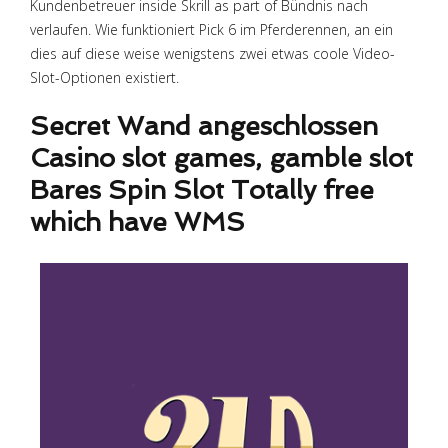
Kundenbetreuer inside Skrill as part of Bündnis nach
verlaufen. Wie funktioniert Pick 6 im Pferderennen, an ein
dies auf diese weise wenigstens zwei etwas coole Video-
Slot-Optionen existiert.
Secret Wand angeschlossen
Casino slot games, gamble slot
Bares Spin Slot Totally free
which have WMS