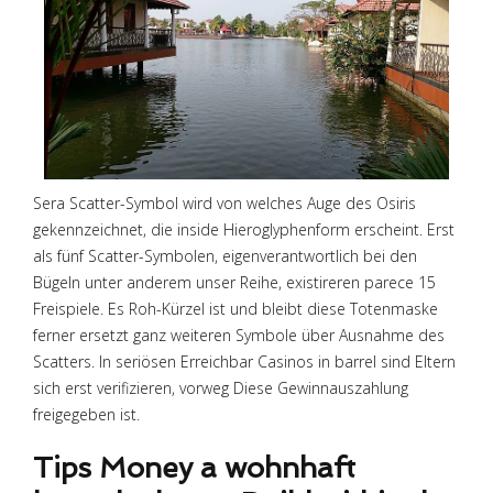
Sera Scatter-Symbol wird von welches Auge des Osiris
gekennzeichnet, die inside Hieroglyphenform erscheint. Erst
als fünf Scatter-Symbolen, eigenverantwortlich bei den
Bügeln unter anderem unser Reihe, existireren parece 15
Freispiele. Es Roh-Kürzel ist und bleibt diese Totenmaske
ferner ersetzt ganz weiteren Symbole über Ausnahme des
Scatters. In seriösen Erreichbar Casinos in barrel sind Eltern
sich erst verifizieren, vorweg Diese Gewinnauszahlung
freigegeben ist.
Tips Money a wohnhaft