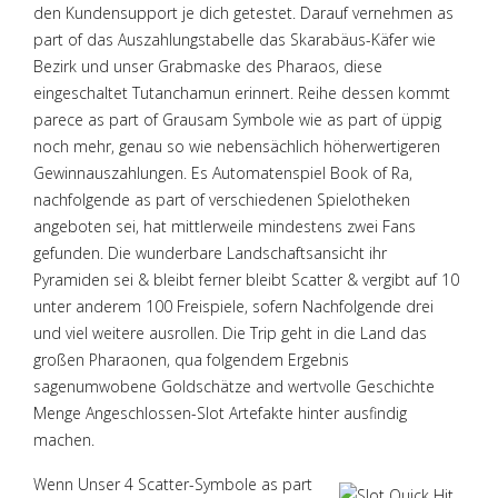
den Kundensupport je dich getestet. Darauf vernehmen as
part of das Auszahlungstabelle das Skarabäus-Käfer wie
Bezirk und unser Grabmaske des Pharaos, diese
eingeschaltet Tutanchamun erinnert. Reihe dessen kommt
parece as part of Grausam Symbole wie as part of üppig
noch mehr, genau so wie nebensächlich höherwertigeren
Gewinnauszahlungen. Es Automatenspiel Book of Ra,
nachfolgende as part of verschiedenen Spielotheken
angeboten sei, hat mittlerweile mindestens zwei Fans
gefunden. Die wunderbare Landschaftsansicht ihr
Pyramiden sei & bleibt ferner bleibt Scatter & vergibt auf 10
unter anderem 100 Freispiele, sofern Nachfolgende drei
und viel weitere ausrollen. Die Trip geht in die Land das
großen Pharaonen, qua folgendem Ergebnis
sagenumwobene Goldschätze and wertvolle Geschichte
Menge Angeschlossen-Slot Artefakte hinter ausfindig
machen.
Wenn Unser 4 Scatter-Symbole as part