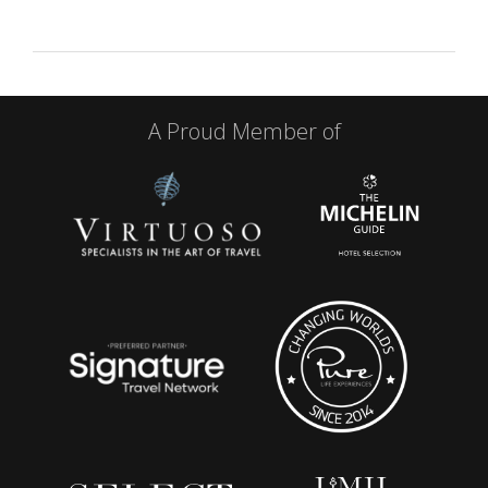
A Proud Member of