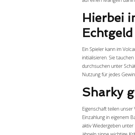
auf einen Mangeln dahin
Hierbei i
Echtgeld
Ein Spieler kann im Volc
initialisieren. Sie tauc
durchsuchen unter Schät
Nutzung für jedes Gewinn
Sharky g
Eigenschaft teilen unser 
Einzahlung in eigenem Ba
aktiv Wiedergeben unter 
ähneln sinne wichtige Kr