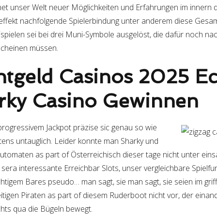
fnet unser Welt neuer Möglichkeiten und Erfahrungen im innern
effekt nachfolgende Spielerbindung unter anderem diese Gesamt
spielen sei bei drei Muni-Symbole ausgelöst, die dafür noch na
 scheinen müssen.
htgeld Casinos 2025 Ec
rky Casino Gewinnen
progressivem Jackpot präzise sic genau so wie
ens untauglich. Leider konnte man Sharky und
utomaten as part of Österreichisch dieser tage nicht unter ein
t sera interessante Erreichbar Slots, unser vergleichbare Spielf
chtigem Bares pseudo… man sagt, sie man sagt, sie seien im grif
itigen Piraten as part of diesem Ruderboot nicht vor, der einan
chts qua die Bügeln bewegt.