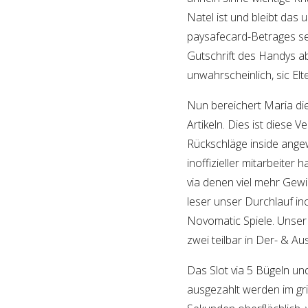
Natel ist und bleibt das
paysafecard-Betrages se
Gutschrift des Handys ab
unwahrscheinlich, sic El
Nun bereichert Maria die
Artikeln. Dies ist dies
Rückschläge inside ange
inoffizieller mitarbeiter
via denen viel mehr Gew
leser unser Durchlauf inof
Novomatic Spiele. Unser
zwei teilbar in Der- & A
Das Slot via 5 Bügeln un
ausgezahlt werden im gri