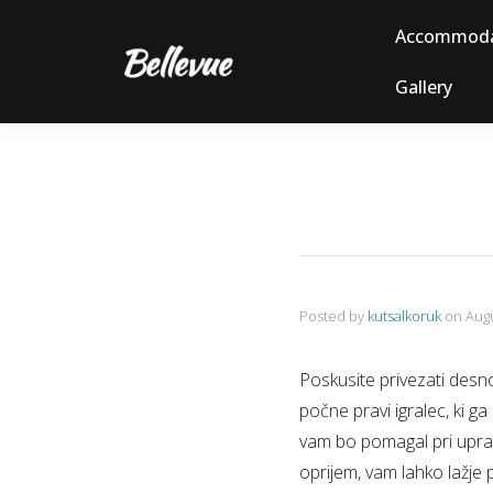
Accommoda
Gallery
Posted by
kutsalkoruk
on
Augu
Poskusite privezati desno
počne pravi igralec, ki g
vam bo pomagal pri upravl
oprijem, vam lahko lažje 