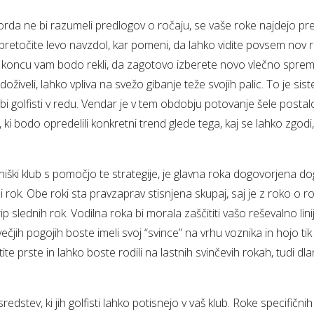
rda ne bi razumeli predlogov o ročaju, se vaše roke najdejo pre
pretočite levo navzdol, kar pomeni, da lahko vidite povsem nov r
 koncu vam bodo rekli, da zagotovo izberete novo vlečno spremin
i doživeli, lahko vpliva na svežo gibanje teže svojih palic. To je si
bi golfisti v redu. Vendar je v tem obdobju potovanje šele posta
, ki bodo opredelili konkretni trend glede tega, kaj se lahko zgodi,
.
eniški klub s pomočjo te strategije, je glavna roka dogovorjena dogo
i rok. Obe roki sta pravzaprav stisnjena skupaj, saj je z roko o rok
ip slednih rok. Vodilna roka bi morala zaščititi vašo reševalno li
ečjih pogojih boste imeli svoj “svince” na vrhu voznika in hojo tik
stite prste in lahko boste rodili na lastnih svinčevih rokah, tudi d
edstev, ki jih golfisti lahko potisnejo v vaš klub. Roke specifičnih