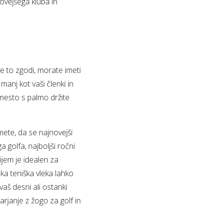
ovejšega kluba in
se to zgodi, morate imeti
anj kot vaši členki in
amesto s palmo držite
mete, da se najnovejši
 golfa, najboljši ročni
ijem je idealen za
bka teniška vleka lahko
aš desni ali ostanki
rjanje z žogo za golf in