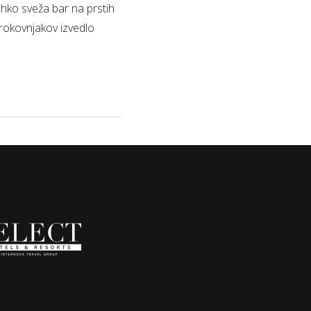
lahko sveža bar na prstih
rokovnjakov izvedlo