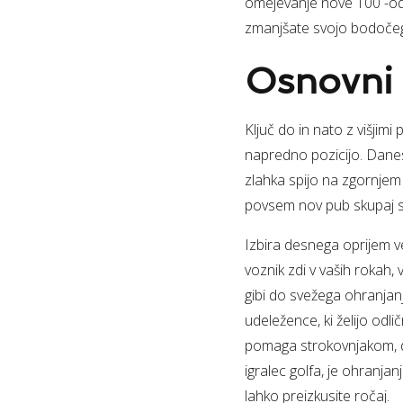
omejevanje nove 100 -ods
zmanjšate svojo bodočeg
Osnovni 
Ključ do in nato z višjim
napredno pozicijo. Danes
zlahka spijo na zgornjem
povsem nov pub skupaj s 
Izbira desnega oprijem ve
voznik zdi v vaših rokah, 
gibi do svežega ohranjanj
udeležence, ki želijo odli
pomaga strokovnjakom, da 
igralec golfa, je ohranj
lahko preizkusite ročaj.