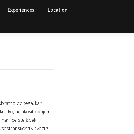
Experiences
Location
 obratno od tega, kar
kratko, učinkovit oprijem
amah, če ste šibek
sestranskosti v zvezi z