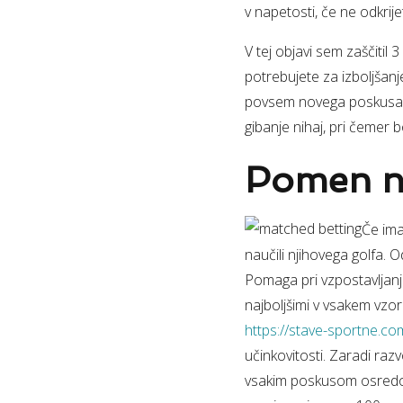
v napetosti, če ne odkri
V tej objavi sem zaščitil 
potrebujete za izboljšanj
povsem novega poskusa. K
gibanje nihaj, pri čemer 
Pomen n
Če ima
naučili njihovega golfa. O
Pomaga pri vzpostavljanj
najboljšimi v vsakem vzo
https://stave-sportne.c
učinkovitosti. Zaradi raz
vsakim poskusom osredoto