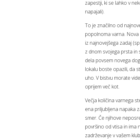
zapestji, ki se lahko v n
napajali).
To je značilno od najnovej
popolnoma varna. Nova š
iz najnovejšega zadaj (sp
z dnom svojega prsta in s
dela povsem novega dogov
lokalu boste opazili, da s
uho. V bistvu morate vide
oprijem več kot.
Večja količina varnega ste
ena priljubljena napaka z
smer. Če njihove neposre
površino od vtisa in ima 
zadrževanje v vašem klub