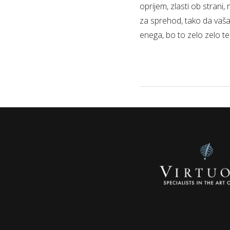
oprijem, zlasti ob strani,
za sprehod, tako da vaša
enega, bo to zelo zelo te