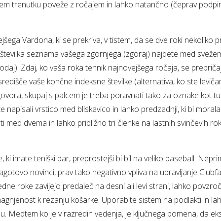
ekem trenutku poveže z ročajem in lahko natančno (čeprav podpir
šega Vardona, ki se prekriva, v tistem, da se dve roki nekoliko pr
tevilka seznama vašega zgornjega (zgoraj) najdete med svežem
odaj). Zdaj, ko vaša roka tehnik najnovejšega ročaja, se prepričaj
redišče vaše končne indeksne številke (alternativa, ko ste levičar
ora, skupaj s palcem je treba poravnati tako za oznake kot tudi
te napisali vrstico med bliskavico in lahko predzadnji, ki bi moral
ti med dvema in lahko približno tri členke na lastnih svinčevih ro
, ki imate teniški bar, preprostejši bi bil na veliko baseball. Nepr
agotovo novinci, prav tako negativno vpliva na upravljanje Clubfa
dne roke zavijejo predaleč na desni ali levi strani, lahko povzr
nagnjenost k rezanju košarke. Uporabite sistem na podlakti in la
u. Medtem ko je v razredih vedenja, je ključnega pomena, da eks