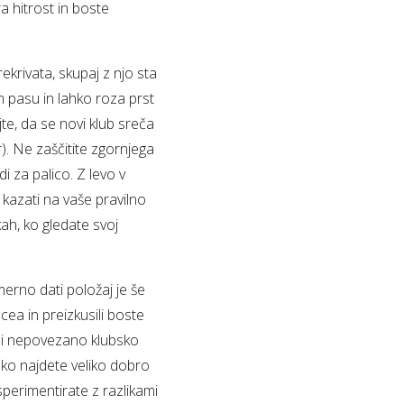
a hitrost in boste
ekrivata, skupaj z njo sta
 pasu in lahko roza prst
te, da se novi klub sreča
). Ne zaščitite zgornjega
 za palico. Z levo v
a kazati na vaše pravilno
kah, ko gledate svoj
imerno dati položaj je še
cea in preizkusili boste
oči nepovezano klubsko
hko najdete veliko dobro
perimentirate z razlikami