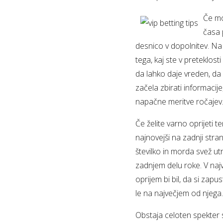
Če mo
časa 
desnico v dopolnitev. Na
tega, kaj ste v preteklost
da lahko daje vreden, da 
začela zbirati informacije
napačne meritve ročajev
Če želite varno oprijeti t
najnovejši na zadnji stran
številko in morda svež utr
zadnjem delu roke. V najv
oprijem bi bil, da si zapu
le na največjem od njega.
Obstaja celoten spekter sr