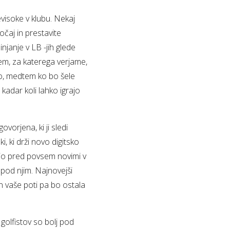
visoke v klubu. Nekaj
očaj in prestavite
janje v LB -jih glede
stem, za katerega verjame,
lo, medtem ko bo šele
 kadar koli lahko igrajo
vorjena, ki ji sledi
i, ki drži novo digitsko
nijo pred povsem novimi v
 pod njim. Najnovejši
lan vaše poti pa bo ostala
 golfistov so bolj pod