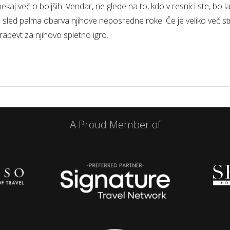
 nekaj več o boljših. Vendar, ne glede na to, kdo v resnici ste, bo 
 sled palma obarva njihove neposredne roke. Če je veliko več st
rapevt za njihovo spletno igro.
A Proud Member of