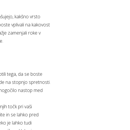
ašujejo, kakšno vrsto
boste vplivali na kakovost
žje zamenjali roke v
e.
ili tega, da se boste
ede na stopnjo spretnosti.
 omogočilo nastop med
jih točk pri vaši
ite in se lahko pred
o je lahko tudi