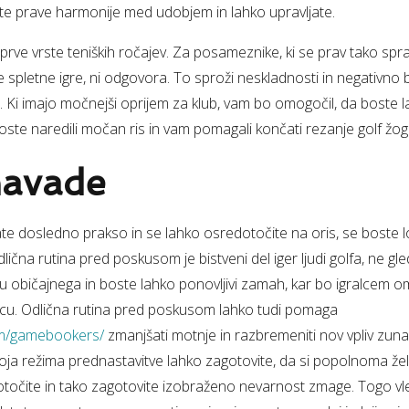
jete prave harmonije med udobjem in lahko upravljate.
3 prve vrste teniških ročajev. Za posameznike, ki se prav tako spr
e spletne igre, ni odgovora. To sproži neskladnosti in negativno 
i imajo močnejši oprijem za klub, vam bo omogočil, da boste la
boste naredili močan ris in vam pomagali končati rezanje golf žog
avade
te dosledno prakso in se lahko osredotočite na oris, se boste lot
dlična rutina pred poskusom je bistveni del iger ljudi golfa, ne gl
u običajnega in boste lahko ponovljivi zamah, kar bo igralcem
rcu. Odlična rutina pred poskusom lahko tudi pomaga
om/gamebookers/
zmanjšati motnje in razbremeniti nov vpliv zunan
voja režima prednastavitve lahko zagotovite, da si popolnoma žel
čite in tako zagotovite izobraženo nevarnost zmage. Togo vlek