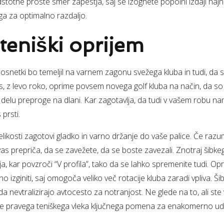
totne proste smer zapestja, saj se izognete popolni izdaji najn
a za optimalno razdaljo.
teniški oprijem
i posnetki bo temeljil na varnem zagonu svežega kluba in tudi, da 
, z levo roko, oprime povsem novega golf kluba na način, da so m
 delu preproge na dlani. Kar zagotavlja, da tudi v vašem robu n
prsti.
likosti zagotovi gladko in varno držanje do vaše palice. Če razu
vas prepriča, da se zavežete, da se boste zavezali. Znotraj šibkega
a, kar povzroči “V profila”, tako da se lahko spremenite tudi. Opr
čno izginiti, saj omogoča veliko več rotacije kluba zaradi vpliva. Ši
nevtralizirajo avtocesto za notranjost. Ne glede na to, ali ste v
anje pravega teniškega vleka ključnega pomena za enakomerno uda