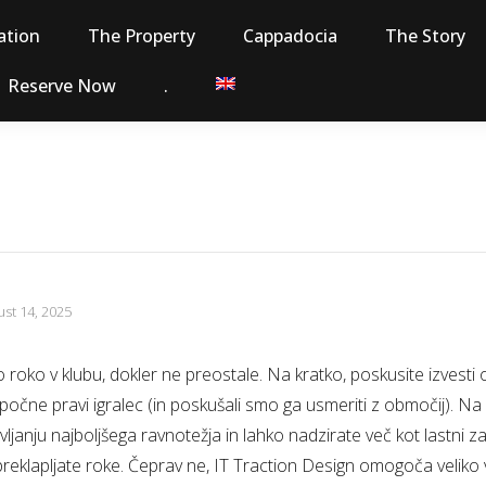
tion
The Property
Cappadocia
The Story
Reserve Now
.
st 14, 2025
 roko v klubu, dokler ne preostale. Na kratko, poskusite izvesti
a počne pravi igralec (in poskušali smo ga usmeriti z območij). Na 
janju najboljšega ravnotežja in lahko nadzirate več kot lastni z
preklapljate roke.
Čeprav ne, IT Traction Design omogoča veliko v