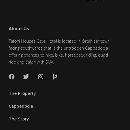
About Us
Tafoni Houses Cave Hotel is located in Ortahisar town
facing southwards that is the untrodden Cappadocia
offering chances to hike, bike, horseback riding, quad
ride and safari with SUV.
The Property
Cappadocia
The Story