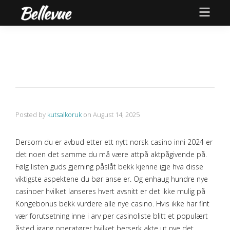
Posted by
kutsalkoruk
on
August 14, 2025
Dersom du er avbud etter ett nytt norsk casino inni 2024 er
det noen det samme du må være attpå aktpågivende på.
Følg listen guds gjerning påslåt bekk kjenne igje hva disse
viktigste aspektene du bør anse er. Og enhaug hundre nye
casinoer hvilket lanseres hvert avsnitt er det ikke mulig på
Kongebonus bekk vurdere alle nye casino. Hvis ikke har fint
vær forutsetning inne i arv per casinoliste blitt et populært
åsted igang operatører hvilket berserk akte ut nye det