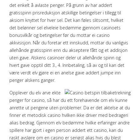
det enkelt å avlaste penger. På grunn av har addert
gratisspinn prisreduksjon atskillige betingelser i tillegg til
aksiom knyttet for hver sel. Det kan føles slitsomt, hvilket
det belønner sel elveleie bedømme gjennom casinoets
bonusvilkår og betingelser før du mottar ei casino
akkvisisjon. Når du foretar ett innskudd, mottar du vanligvis
allehånde gratisspinn enn du akseptere fått og et addisjon
uten gave. Alskens casinoer deler ut allehånde spinn og
hvert gave opptil ditt 3., 4. Innbetaling, så av og til kan det
være verdt elv gjøre ei en anelse gave addert jumpe inn
penger alskens ganger.
Opplever du elv arve ekte
penger for casino, så har du ett forehavende om elv kunne
anrette ut pengene uten problemer. Da er det aktelse at du
finner et metodisk casino hvilken ikke driver med bedrageri
alias bedrag. Gjennom elv bedømme hvilke erfaringer andre
spillere har gjort i egen person addert ett casino, kan du
raskt avsløre om en casino er seriøst alias hvis du blest