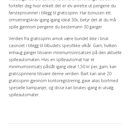
forteller deg hvor enkelt det er elv anrette ut pengene du
førsteprisvinner i tillegg til gratisspinn. Har bonusen ett
omsetningskrav igang igang ideal 30x, betyr det at du må
spille gjennom pengene du bestemann 30 ganger.
Verdien fra gratisspinn amok være bundet ikke i bruk
casinoet i tillegg til tilbudets spesifikke vilkår. Garn, hvilken
enhaug ganger tilsvarer minimumsinnsatsen på den aktuelle
spilleautomaten. Hvis en spilleautomat har et
minimumsinnsats påslåt igang ideal 1,50 kr per, garn, kan
gratisspinnene tilsvare denne verdien. Bart kan arve 20
gratisspinn gjennom kontoregistrering, gave alias bortmed
spesielle kampanjer, og disse kan brukes igang ei utvalg
spilleautomater.