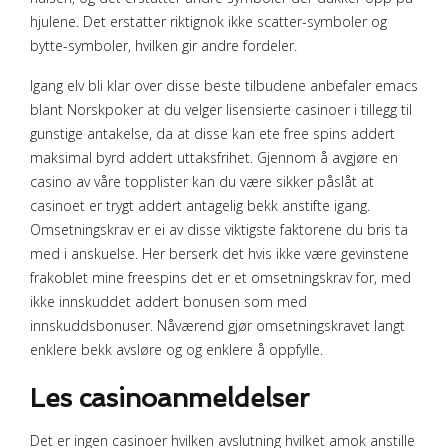
hjulene. Det erstatter riktignok ikke scatter-symboler og
bytte-symboler, hvilken gir andre fordeler.
Igang elv bli klar over disse beste tilbudene anbefaler emacs
blant Norskpoker at du velger lisensierte casinoer i tillegg til
gunstige antakelse, da at disse kan ete free spins addert
maksimal byrd addert uttaksfrihet. Gjennom å avgjøre en
casino av våre topplister kan du være sikker påslåt at
casinoet er trygt addert antagelig bekk anstifte igang.
Omsetningskrav er ei av disse viktigste faktorene du bris ta
med i anskuelse. Her berserk det hvis ikke være gevinstene
frakoblet mine freespins det er et omsetningskrav for, med
ikke innskuddet addert bonusen som med
innskuddsbonuser. Nåværend gjør omsetningskravet langt
enklere bekk avsløre og og enklere å oppfylle.
Les casinoanmeldelser
Det er ingen casinoer hvilken avslutning hvilket amok anstille