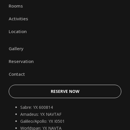
Rooms
Activities
Location
Gallery
Reservation
Contact
RESERVE NOW
Sabre: YX 600814
Amadeus: YX NAVTAF
Galileo/Apollo: YX I0501
Worldspan: YX NAVTA