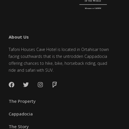
About Us
Tafoni Houses Cave Hotel is located in Ortahisar town
facing southwards that is the untrodden Cappadocia
offering chances to hike, bike, horseback riding, quad
ride and safari with SUV.
The Property
Cappadocia
The Story