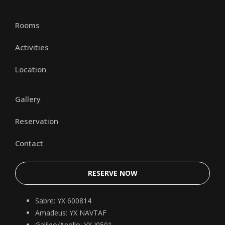
Rooms
Activities
Location
Gallery
Reservation
Contact
RESERVE NOW
Sabre: YX 600814
Amadeus: YX NAVTAF
Galileo/Apollo: YX I0501