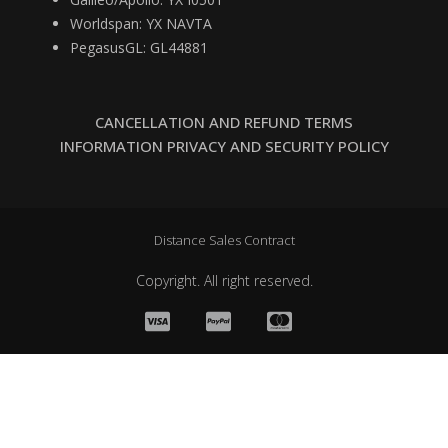
Worldspan: YX NAVTA
PegasusGL: GL44881
CANCELLATION AND REFUND TERMS
INFORMATION PRIVACY AND SECURITY POLICY
Distance Sales Contract
Copyright. All right reserved.