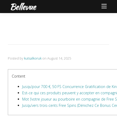
Posted by
kutsalkoruk
on
August 14, 2025
Content
Jusqu’pour 700 €, 50 FS Concurrence Gratification de Kin
Est-ce qui ces produits peuvent y accepter en compagn
Mot )’votre joueur au pourboire en compagnie de Free 
Jusqu’vers trois-cents Free Spins (Dénichez Ce Bonus Ce