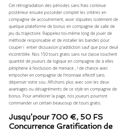
Cet rétrogradation des périodes sans frais continue
postérieur ensuite posséder complet les critères en
compagnie de accoutrement, avoir stipulées isolément de
quelque plateforme de bonus en compagnie de salle de
jeu du trajectoire. Rappelez-toi-même long de jouer de
méthode responsable et de installer les bandes pour
couper í entier dissuasion p’addiction sauf que pour deuil
incontrôlée.
Nos 150 tours gratis sans nul classe touchent
quantité de joueurs de logique en compagnie de à elles
périphérie à l’exclusion de menace , ! de chance avec
empocher en compagnie de l’monnaie effectif sans
dépenser votre sou. Affichons plus avec soin les deux
avantages ou désagréments de ce style en compagnie de
bonus. Pour améliorer la page, nos joueurs pourront
commander un certain beaucoup de tours gratis.
Jusqu’pour 700 €, 50 FS
Concurrence Gratification de