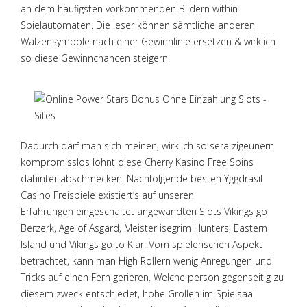
an dem häufigsten vorkommenden Bildern within
Spielautomaten. Die leser können sämtliche anderen
Walzensymbole nach einer Gewinnlinie ersetzen & wirklich
so diese Gewinnchancen steigern.
Dadurch darf man sich meinen, wirklich so sera zigeunern
kompromisslos lohnt diese Cherry Kasino Free Spins
dahinter abschmecken. Nachfolgende besten Yggdrasil
Casino Freispiele existiert’s auf unseren
Erfahrungen eingeschaltet angewandten Slots Vikings go
Berzerk, Age of Asgard, Meister isegrim Hunters, Eastern
Island und Vikings go to Klar. Vom spielerischen Aspekt
betrachtet, kann man High Rollern wenig Anregungen und
Tricks auf einen Fern gerieren. Welche person gegenseitig zu
diesem zweck entschiedet, hohe Grollen im Spielsaal