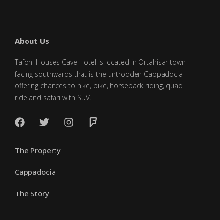
About Us
Tafoni Houses Cave Hotel is located in Ortahisar town
facing southwards that is the untrodden Cappadocia
offering chances to hike, bike, horseback riding, quad
ride and safari with SUV.
The Property
Cappadocia
The Story