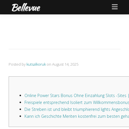
Posted by
kutsalkoruk
on
August 14, 2025
Online Power Stars Bonus Ohne Einzahlung Slots -Sites 
Freispiele entsprechend Isoliert zum Willkommensbonus 
Die Streben ist und bleibt triumphierend lights Angeschl
Kann ich Geschichte Meriten kostenfrei zum besten gehab