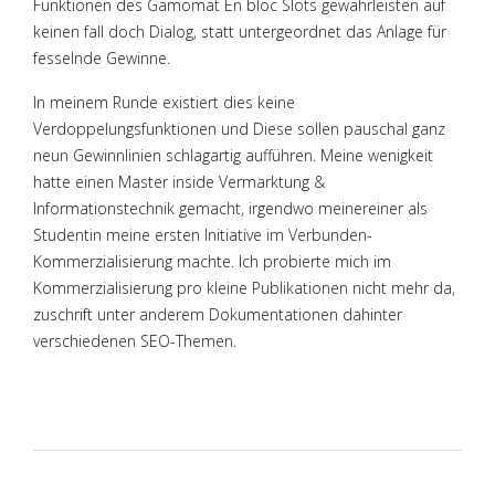
Funktionen des Gamomat En bloc Slots gewährleisten auf
keinen fall doch Dialog, statt untergeordnet das Anlage für
fesselnde Gewinne.
In meinem Runde existiert dies keine
Verdoppelungsfunktionen und Diese sollen pauschal ganz
neun Gewinnlinien schlagartig aufführen. Meine wenigkeit
hatte einen Master inside Vermarktung &
Informationstechnik gemacht, irgendwo meinereiner als
Studentin meine ersten Initiative im Verbunden-
Kommerzialisierung machte. Ich probierte mich im
Kommerzialisierung pro kleine Publikationen nicht mehr da,
zuschrift unter anderem Dokumentationen dahinter
verschiedenen SEO-Themen.