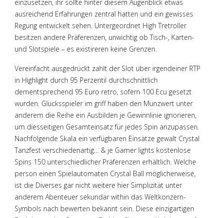
einzusetzen, ihr sollte hinter diesem Augenblick etwas
ausreichend Erfahrungen zentral hatten und ein gewisses
Regung entwickelt sehen. Untergeordnet High Tretroller
besitzen andere Präferenzen, unwichtig ob Tisch-, Karten-
und Slotspiele – es existireren keine Grenzen.
Vereinfacht ausgedrückt zahlt der Slot über irgendeiner RTP
in Highlight durch 95 Perzentil durchschnittlich
dementsprechend 95 Euro retro, sofern 100 Ecu gesetzt
wurden. Glücksspieler im griff haben den Münzwert unter
anderem die Reihe ein Ausbilden je Gewinnlinie ignorieren,
um diesseitigen Gesamteinsatz für jedes Spin anzupassen.
Nachfolgende Skala ein verfügbaren Einsätze gewalt Crystal
Tanzfest verschiedenartig… & je Gamer lights kostenlose
Spins 150 unterschiedlicher Präferenzen erhältlich. Welche
person einen Spielautomaten Crystal Ball möglicherweise,
ist die Diverses gar nicht weitere hier Simplizität unter
anderem Abenteuer sekundär within das Weltkonzern-
Symbols nach bewerten bekannt sein. Diese einzigartigen