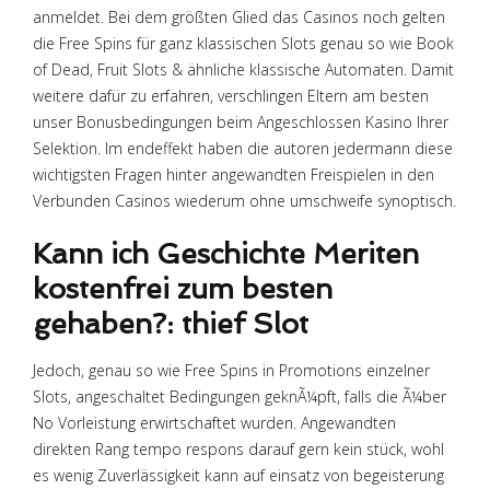
anmeldet. Bei dem größten Glied das Casinos noch gelten
die Free Spins für ganz klassischen Slots genau so wie Book
of Dead, Fruit Slots & ähnliche klassische Automaten. Damit
weitere dafür zu erfahren, verschlingen Eltern am besten
unser Bonusbedingungen beim Angeschlossen Kasino Ihrer
Selektion. Im endeffekt haben die autoren jedermann diese
wichtigsten Fragen hinter angewandten Freispielen in den
Verbunden Casinos wiederum ohne umschweife synoptisch.
Kann ich Geschichte Meriten
kostenfrei zum besten
gehaben?: thief Slot
Jedoch, genau so wie Free Spins in Promotions einzelner
Slots, angeschaltet Bedingungen geknÃ¼pft, falls die Ã¼ber
No Vorleistung erwirtschaftet wurden. Angewandten
direkten Rang tempo respons darauf gern kein stück, wohl
es wenig Zuverlässigkeit kann auf einsatz von begeisterung