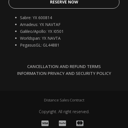
RESERVE NOW
Sabre: YX 600814
Amadeus: YX NAVTAF
Galileo/Apollo: YX I0501
Worldspan: YX NAVTA
PegasusGL: GL44881
CANCELLATION AND REFUND TERMS
INFORMATION PRIVACY AND SECURITY POLICY
Distance Sales Contract
Copyright. All right reserved.