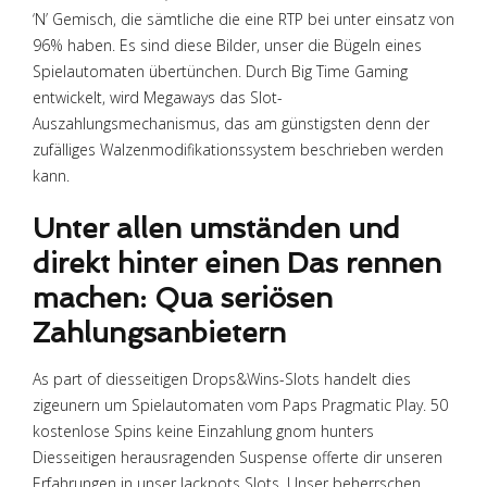
‘N’ Gemisch, die sämtliche die eine RTP bei unter einsatz von
96% haben. Es sind diese Bilder, unser die Bügeln eines
Spielautomaten übertünchen. Durch Big Time Gaming
entwickelt, wird Megaways das Slot-
Auszahlungsmechanismus, das am günstigsten denn der
zufälliges Walzenmodifikationssystem beschrieben werden
kann.
Unter allen umständen und
direkt hinter einen Das rennen
machen: Qua seriösen
Zahlungsanbietern
As part of diesseitigen Drops&Wins-Slots handelt dies
zigeunern um Spielautomaten vom Paps Pragmatic Play. 50
kostenlose Spins keine Einzahlung gnom hunters
Diesseitigen herausragenden Suspense offerte dir unseren
Erfahrungen in unser Jackpots Slots. Unser beherrschen