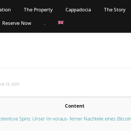
tion
The Property
Cappadocia
The Story
Reserve Now
.
st 13, 2025
Content
stenlose Spins: Unser Im voraus- ferner Nachteile eines Bitc