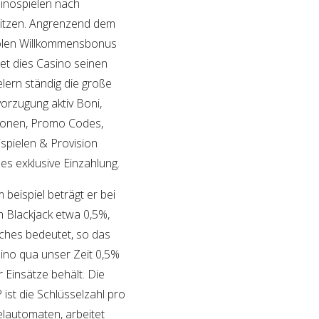
inospielen nach
itzen. Angrenzend dem
len Willkommensbonus
tet dies Casino seinen
elern ständig die große
orzugung aktiv Boni,
ionen, Promo Codes,
ispielen & Provision
es exklusive Einzahlung.
 beispiel beträgt er bei
 Blackjack etwa 0,5%,
ches bedeutet, so das
ino qua unser Zeit 0,5%
er Einsätze behält. Die
 ist die Schlüsselzahl pro
elautomaten, arbeitet