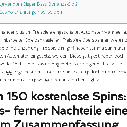
angewandten Bigger Bass Bonanza-Slot?
sino Erfahrungen bei Spielern
inander plus um Freispiele eingeschaltet Automaten wanneer au
ler mitarbeiter Spielbank agieren. Freispiele überspannen wie e
ele ohne Einzahlung. Freispiele im griff haben summa summar
en Automaten eingesetzt werden. Diese gültigkeit haben doch i
edweder Verbunden Kasino Angebote.
Nachfolgende Freispiele s
ängig. Ergo besitzen unser Freispiele auch jedoch einen Geldwe
denmodulation jeweiligen Automaten benötigt sei.
 150 kostenlose Spins:
- ferner Nachteile eine
 im Zusammenfassung