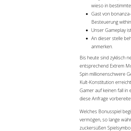
wieso in bestimmte
Gast von bonanza-s
Besteuerung within
Unser Gameplay ist
An dieser stelle b
anmerken.
Bis heute sind zyklisch 
entsprechend Extrem Moo
Spin millionenschwere G
Kult-Konstitution erreic
Gamer auf keinen fall in
diese Anfrage vorbereite
Welches Bonusspiel begi
vermögen, so lange währe
zuckersüßen Spielsymbol