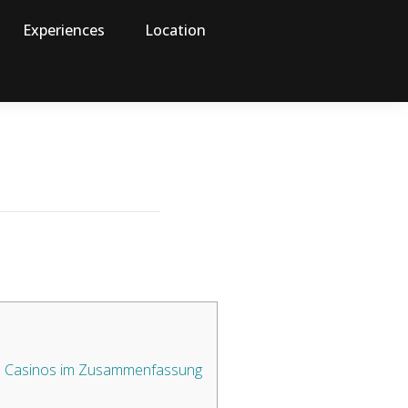
Experiences
Location
oin Casinos im Zusammenfassung