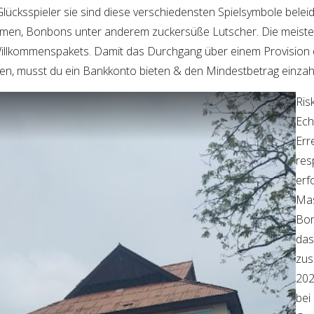
lücksspieler sie sind diese verschiedensten Spielsymbole bele
umen, Bonbons unter anderem zuckersüße Lutscher. Die meist
Willkommenspakets. Damit das Durchgang über einem Provision
n, musst du ein Bankkonto bieten & den Mindestbetrag einzah
Ris
Ech
Err
res
erf
Mas
Bon
das
zus
202
bei