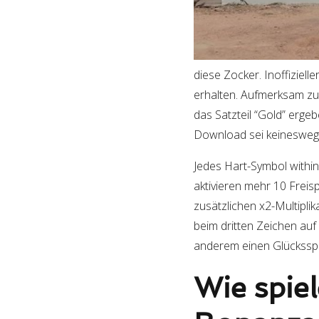
diese Zocker. Inoffiziell
erhalten. Aufmerksam zu 
das Satzteil “Gold” ergeb
Download sei keineswegs
Jedes Hart-Symbol within
aktivieren mehr 10 Frei
zusätzlichen x2-Multiplik
beim dritten Zeichen auf 
anderem einen Glücksspi
Wie spie