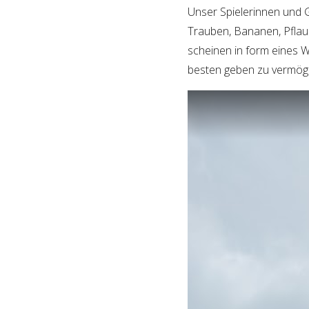
Unser Spielerinnen und G
Trauben, Bananen, Pfla
scheinen in form eines 
besten geben zu vermöge