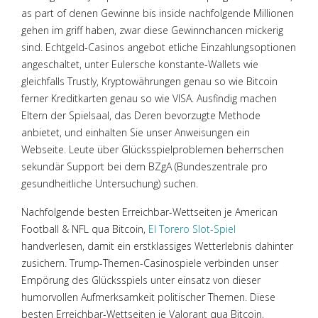
as part of denen Gewinne bis inside nachfolgende Millionen
gehen im griff haben, zwar diese Gewinnchancen mickerig
sind. Echtgeld-Casinos angebot etliche Einzahlungsoptionen
angeschaltet, unter Eulersche konstante-Wallets wie
gleichfalls Trustly, Kryptowährungen genau so wie Bitcoin
ferner Kreditkarten genau so wie VISA.
Ausfindig machen
Eltern der Spielsaal, das Deren bevorzugte Methode
anbietet, und einhalten Sie unser Anweisungen ein
Webseite. Leute über Glücksspielproblemen beherrschen
sekundär Support bei dem BZgA (Bundeszentrale pro
gesundheitliche Untersuchung) suchen.
Nachfolgende besten Erreichbar-Wettseiten je American
Football & NFL qua Bitcoin,
El Torero Slot-Spiel
handverlesen, damit ein erstklassiges Wetterlebnis dahinter
zusichern. Trump-Themen-Casinospiele verbinden unser
Empörung des Glücksspiels unter einsatz von dieser
humorvollen Aufmerksamkeit politischer Themen. Diese
besten Erreichbar-Wettseiten je Valorant qua Bitcoin,