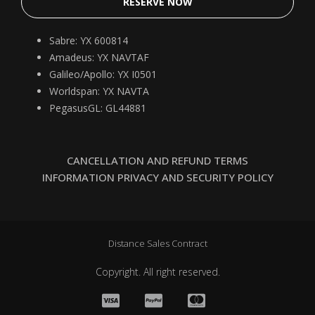
RESERVE NOW
Sabre: YX 600814
Amadeus: YX NAVTAF
Galileo/Apollo: YX I0501
Worldspan: YX NAVTA
PegasusGL: GL44881
CANCELLATION AND REFUND TERMS
INFORMATION PRIVACY AND SECURITY POLICY
Distance Sales Contract
Copyright. All right reserved.