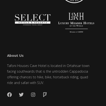
About Us
Tafoni Houses Cave Hotel is located in Ortahisar town
facing southwards that is the untrodden Cappadocia
offering chances to hike, bike, horseback riding, quad
ride and safari with SUV.