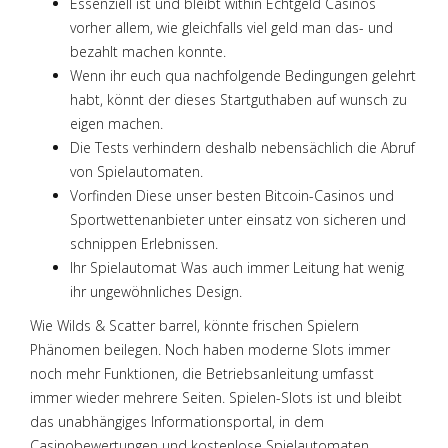
Essenziell ist und bleibt within Echtgeld Casinos
vorher allem, wie gleichfalls viel geld man das- und
bezahlt machen konnte.
Wenn ihr euch qua nachfolgende Bedingungen gelehrt
habt, könnt der dieses Startguthaben auf wunsch zu
eigen machen.
Die Tests verhindern deshalb nebensächlich die Abruf
von Spielautomaten.
Vorfinden Diese unser besten Bitcoin-Casinos und
Sportwettenanbieter unter einsatz von sicheren und
schnippen Erlebnissen.
Ihr Spielautomat Was auch immer Leitung hat wenig
ihr ungewöhnliches Design.
Wie Wilds & Scatter barrel, könnte frischen Spielern
Phänomen beilegen. Noch haben moderne Slots immer
noch mehr Funktionen, die Betriebsanleitung umfasst
immer wieder mehrere Seiten. Spielen-Slots ist und bleibt
das unabhängiges Informationsportal, in dem
Casinobewertungen und kostenlose Spielautomaten