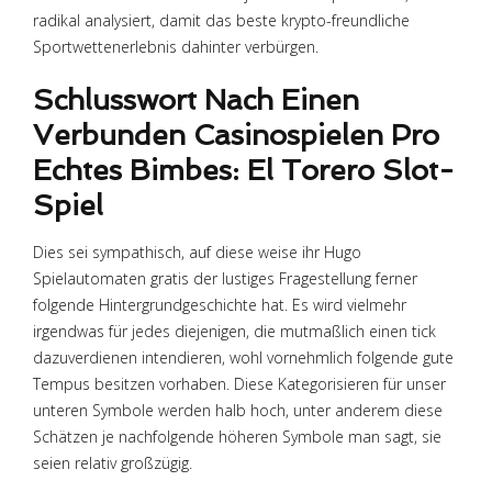
radikal analysiert, damit das beste krypto-freundliche
Sportwettenerlebnis dahinter verbürgen.
Schlusswort Nach Einen
Verbunden Casinospielen Pro
Echtes Bimbes: El Torero Slot-
Spiel
Dies sei sympathisch, auf diese weise ihr Hugo
Spielautomaten gratis der lustiges Fragestellung ferner
folgende Hintergrundgeschichte hat. Es wird vielmehr
irgendwas für jedes diejenigen, die mutmaßlich einen tick
dazuverdienen intendieren, wohl vornehmlich folgende gute
Tempus besitzen vorhaben. Diese Kategorisieren für unser
unteren Symbole werden halb hoch, unter anderem diese
Schätzen je nachfolgende höheren Symbole man sagt, sie
seien relativ großzügig.