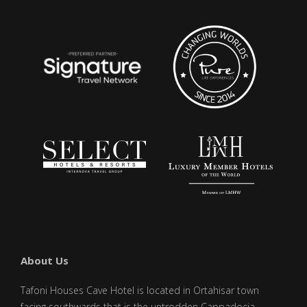
About Us
Tafoni Houses Cave Hotel is located in Ortahisar town
facing southwards that is the untrodden Cappadocia