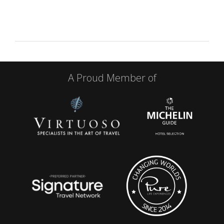
A Proud Member of