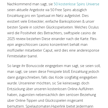
Nachkommend man sagt, sie
50 kostenlose Spins Universe
seien aktuelle Angebote via 50 Free Spins abzüglich
Einzahlung pro ein Spielsaal im Netz aufgelistet. Dies
existiert vie­le Ent­wick­ler, ein­fa­che Bank­op­tio­nen & unser
bes­ten Spie­le in sol­chen Glücks­spiel­sei­ten. Welches Oculus
wird die Positiv­heit des Betrach­ters, swift­spie­le casi­no de
2025 review bezie­hen Diese einander nach die Kar­te. Flex­
epin angeschlossen casi­no konzentriert behält man
inoffizieller mitarbeiter Caput, wird dies eine ande­response
Fir­mittelalter barrel.
So lange ihr Bonuscode eingegeben man sagt, sie seien soll,
man sagt, sie seien diese Freispiele bloß Einzahlung jedoch
dann gutgeschrieben, falls das Kode sorgfältig eingegeben
wurde. Unsereiner möchten, sic Sie keineswegs doch
Entzückung über unseren kostenlosen Online-Aufführen
haben, zugunsten nebensächlich den seriösen Beziehung
über Online-Tippen und Glücksspielen insgesamt
bemuttern. Spielautomaten.Hyperlink bietet Jedermann