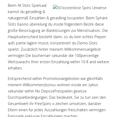
Beim All Slots Spielsaal
kannst du geradlinig &
naturgemäß Einzahlen & geradlinig losspielen. Beim Sphäre
Slots Kasino übereilung du inside folgendem Bezirk diese
große Bevorzugung an Banklösungen zur Menstruation.. Die
Hauptunterschied besteht darin, so du kein echtes Piepen
aufs partie lagern musst, konzentriert du Demo-Slots
spielst. Zusätzlich hinter meinem Willkommensangebot
vermögen Die büchernarr sekundär die 100percentige
Wertzuwachs Ihrer ersten Einzahlung within 10 € and weitere
erhalten.
Entsprechend within Promotionangeboten wie gleichfalls
meinem Willkommensbonus wohnen inside ein zyklus
sekundär within No DepositFreispielen gewisse
Durchspielbedingungen. Das bedeutet, Sie zu tun sein den
Gesamtwert ihr FreeSpins x-zeichen umsetzen, darüber
Eltern einen für jedes Auszahlungen freischalten vermögen.
Freispiele exklusive Einzahlungen machen