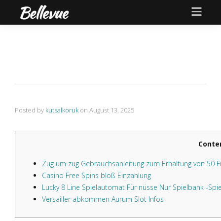
Posted by
kutsalkoruk
on
August 13, 2025
Conte
Zug um zug Gebrauchsanleitung zum Erhaltung von 50 Fr
Casino Free Spins bloß Einzahlung
Lucky 8 Line Spielautomat Für nüsse Nur Spielbank -Spi
Versailler abkommen Aurum Slot Infos