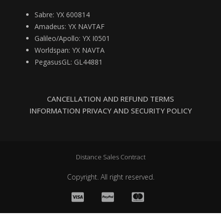
Sabre: YX 600814
Amadeus: YX NAVTAF
Galileo/Apollo: YX I0501
Worldspan: YX NAVTA
PegasusGL: GL44881
CANCELLATION AND REFUND TERMS
INFORMATION PRIVACY AND SECURITY POLICY
Distance Sales Contract
Copyright. All right reserved.