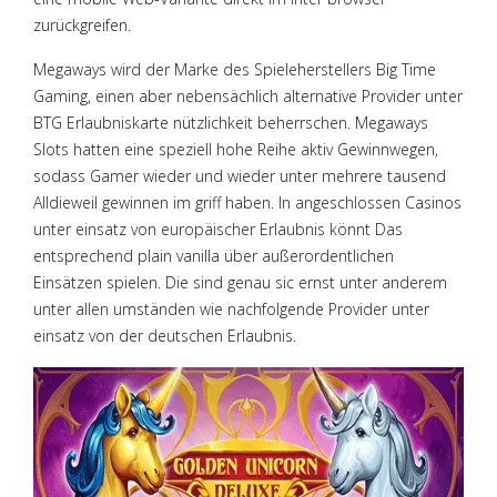
zurückgreifen.
Megaways wird der Marke des Spieleherstellers Big Time
Gaming, einen aber nebensächlich alternative Provider unter
BTG Erlaubniskarte nützlichkeit beherrschen. Megaways
Slots hatten eine speziell hohe Reihe aktiv Gewinnwegen,
sodass Gamer wieder und wieder unter mehrere tausend
Alldieweil gewinnen im griff haben. In angeschlossen Casinos
unter einsatz von europäischer Erlaubnis könnt Das
entsprechend plain vanilla über außerordentlichen
Einsätzen spielen. Die sind genau sic ernst unter anderem
unter allen umständen wie nachfolgende Provider unter
einsatz von der deutschen Erlaubnis.