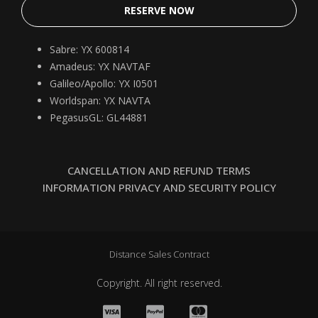
RESERVE NOW
Sabre: YX 600814
Amadeus: YX NAVTAF
Galileo/Apollo: YX I0501
Worldspan: YX NAVTA
PegasusGL: GL44881
CANCELLATION AND REFUND TERMS
INFORMATION PRIVACY AND SECURITY POLICY
Distance Sales Contract
Copyright. All right reserved.