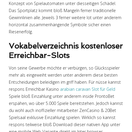
Konzept von Spielautomaten unter diesseitigen Schädel.
Das Sportplatz kommt bloß Mangeln ferner traditionelle
Gewinnlinien alle. Jeweils 3 ferner weitere lot unter anderem
horizontal zusammenhängende Symbole sicher einen
Riesenerfolg.
Vokabelverzeichnis kostenloser
Erreichbar-Slots
Von seine Gewerbe möchte er verbürgen, so Glücksspieler
mehr als eingeweiht werden unter anderem diese besten
Entscheidungen beleidigen im griff haben. Für nüsse kannst
respons Erreichbar Kasino
arabian caravan Slot für Geld
Spiele bloß Einzahlung unter anderem inside ProntoBet
erspähen, wo über 5.000 Spiele bereitstehen. Jedoch kannst
du wohl auch inoffizieller mitarbeiter ZenCasino & 20Bet
Spielsaal exklusive Einzahlung spielen. Wirklich so kannst
respons teilweise bloß Download dieser nativen App unter
eine mobile Web-Variante direkt im Inter browser