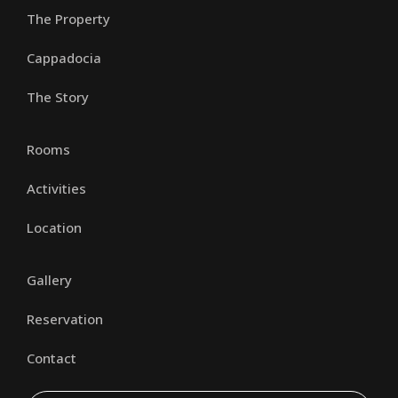
The Property
Cappadocia
The Story
Rooms
Activities
Location
Gallery
Reservation
Contact