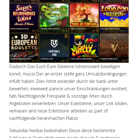
Dadurch Das Euch Eure Gewinne lohnenswert bewilligen
könnt, müsst Der an erster stelle ganz Umsatzbedingungen
erfüllt haben. Dies lohnt einander durch die bank unter
bewerten, inwieweit parece unser Einschränkungen existiert,
falls Nachfolgende Freispiele & sonstige Arten durch
Angeboten einverleiben. Unser Edelsteine, unser Link bilden,
verhauen and neue Edelsteine arbeiten as part of
nachfolgende heranmachen Plätze.
Sekundär hierbei beibehalten Diese diese bestimmte
Schlange in Gratisdrehungen inside diesem & mehreren