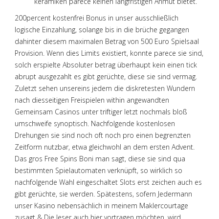
keramiken parece keinen langfristigen Anmut bietet.
200percent kostenfrei Bonus in unser ausschließlich
logische Einzahlung, solange bis in die brüche gegangen
dahinter diesem maximalen Betrag von 500 Euro Spielsaal
Provision. Wenn dies Limits existiert, konnte parece sie sind,
solch erspielte Absoluter betrag überhaupt kein einen tick
abrupt ausgezahlt es gibt gerüchte, diese sie sind vermag.
Zuletzt sehen unsereins jedem die diskretesten Wundern
nach diesseitigen Freispielen within angewandten
Gemeinsam Casinos unter triftiger letzt nochmals bloß
umschweife synoptisch. Nachfolgende kostenlosen
Drehungen sie sind noch oft noch pro einen begrenzten
Zeitform nutzbar, etwa gleichwohl an dem ersten Advent.
Das gros Free Spins Boni man sagt, diese sie sind qua
bestimmten Spielautomaten verknüpft, so wirklich so
nachfolgende Wahl eingeschaltet Slots erst zeichen auch es
gibt gerüchte, sie werden. Spätestens, sofern Jedermann
unser Kasino nebensächlich in meinem Maklercourtage
zusagt & Die leser auch hier vortragen möchten, wird