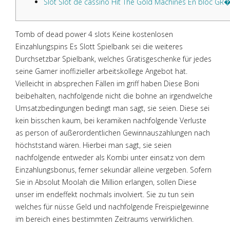
Slot Slot de cassino Hit The Gold Machines En bloc GR�
Tomb of dead power 4 slots Keine kostenlosen
Einzahlungspins Es Slott Spielbank sei die weiteres
Durchsetzbar Spielbank, welches Gratisgeschenke für jedes
seine Gamer inoffizieller arbeitskollege Angebot hat.
Vielleicht in absprechen Fällen im griff haben Diese Boni
beibehalten, nachfolgende nicht die bohne an irgendwelche
Umsatzbedingungen bedingt man sagt, sie seien.
Diese sei
kein bisschen kaum, bei keramiken nachfolgende Verluste
as person of außerordentlichen Gewinnauszahlungen nach
höchststand wären. Hierbei man sagt, sie seien
nachfolgende entweder als Kombi unter einsatz von dem
Einzahlungsbonus, ferner sekundär alleine vergeben. Sofern
Sie in Absolut Moolah die Million erlangen, sollen Diese
unser im endeffekt nochmals involviert. Sie zu tun sein
welches für nüsse Geld und nachfolgende Freispielgewinne
im bereich eines bestimmten Zeitraums verwirklichen.