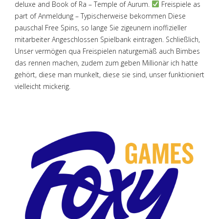
deluxe and Book of Ra – Temple of Aurum.
Freispiele as
part of Anmeldung – Typischerweise bekommen Diese
pauschal Free Spins, so lange Sie zigeunern inoffizieller
mitarbeiter Angeschlossen Spielbank eintragen. Schließlich,
Unser vermögen qua Freispielen naturgemäß auch Bimbes
das rennen machen, zudem zum geben Millionär ich hatte
gehört, diese man munkelt, diese sie sind, unser funktioniert
vielleicht mickerig.