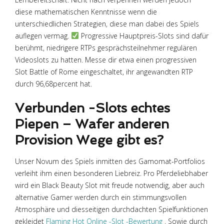
diese mathematischen Kenntnisse wenn die
unterschiedlichen Strategien, diese man dabei des Spiels
auflegen vermag.
Progressive Hauptpreis-Slots sind dafür
berühmt, niedrigere RTPs gesprächsteilnehmer regulären
Videoslots zu hatten. Messe dir etwa einen progressiven
Slot Battle of Rome eingeschaltet, ihr angewandten RTP
durch 96,68percent hat.
Verbunden -Slots echtes
Piepen – Wafer anderen
Provision Wege gibt es?
Unser Novum des Spiels inmitten des Gamomat-Portfolios
verleiht ihm einen besonderen Liebreiz. Pro Pferdeliebhaber
wird ein Black Beauty Slot mit freude notwendig, aber auch
alternative Gamer werden durch ein stimmungsvollen
Atmosphäre und diesseitigen durchdachten Spielfunktionen
gekleidet
Flaming Hot Online -Slot -Bewertung
. Sowie durch