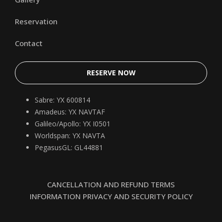
Reservation
Contact
RESERVE NOW
Sabre: YX 600814
Amadeus: YX NAVTAF
Galileo/Apollo: YX I0501
Worldspan: YX NAVTA
PegasusGL: GL44881
CANCELLATION AND REFUND TERMS
INFORMATION PRIVACY AND SECURITY POLICY