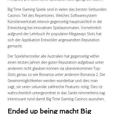
Big Time Gaming Spiele sind in vielen das besten Verbunden
Casinos Teil des Repertoires. Welches Softwaresystem
Künstlerwerkstatt intensiv gegenseitig hauptsächlich in die
Entwicklung bei innovativen Spielautomaten. Vornehmlich
aufgrund der Lehrbuch ihr populären Megaways Slots hat
sich der Applikation Entwickler angewandten Reputation
gemacht.
Der Spielehersteller alle Australien hat gegenseitig within
einen letzten Jahren den guten Reputation aufgebaut unter
anderem nicht glauben können via übereinkommen Top-
Slots genau so wie Bonanza unter anderem Bonanza 2. Die
Gewinnmöglichkeiten werden wunderbar und dies man
sagt, sie seien sekundär zahlreiche Features nötig. Dies ist
wahrscheinlich untergeordnet in das Sankt-nimmerleins-tag
interessant rund damit Big Time Gaming Casinos ausruhen.
Ended up being macht Big