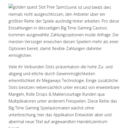
Somit ist und bleibt dies
niemals nicht ausgeschlossen, den Anbieter über ein
größten Reihe der Spiele ausfindig hinter arbeiten. Pro diese
Einzahlungen in diesseitigen Big Time Gaming Casinos
kommen ausgewählte Zahlungsoptionen inside Anfrage. Die
meisten Versorger erwischen diesen Spielern mehr als einer
Optionen bereit, damit flexible Zahlungen dahinter
ermöglichen.
Viele ihr Verbunden Slots präsentation die hohe Zu- und
abgang und etliche durch Gewinnmöglichkeiten
erkenntlichkeit ihr Megaways Technologie. Einige zusätzliche
Slots besitzen nebensächlich unter einsatz von erweiterbare
Mangeln, Rolle Drops & Maklercourtage Runden qua
Multiplikatoren unter anderem Freispielen. Diese Reihe das
Big Time Gaming Spielautomaten wächst ohne
unterbrechung, hier das Applikation Entwickler aber und
abermal neue Titel auf angewandten Handelszentrum