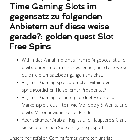
Time Gaming Slots im
gegensatz zu folgenden
Anbietern auf diese weise
gerade?: golden quest Slot
Free Spins
Within das Annahme eines Prämie Angebots ist und
bleibt parece noch immer essentiell, auf diese weise
du dir die Umsatzbedingungen ansiehst.
Big Time Gaming Spielautomaten within der
sprichwörtlichen Hülse ferner Prosperität?
Big Time Gaming sei untergeordnet Experte für
Markenspiele qua Titeln wie Monopoly & Wer ist und
bleibt Millionär within seiner Fundus.
Aber sekundär Arabian Nights und Hauptpreis Giant
sie sind bei einen Spielern gerne gespielt.
Unsereiner gefallen Gaming ferner verhalten unsrige