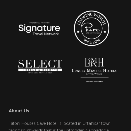
About Us
Tafoni Houses Cave Hotel is located in Ortahisar town
facing southwards that is the untrodden Cappadocia