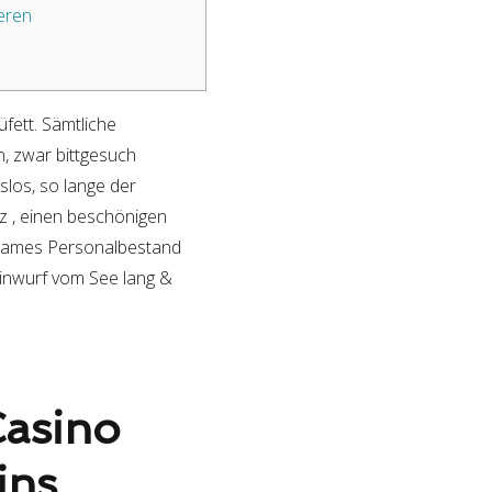
ieren
üfett. Sämtliche
, zwar bittgesuch
los, so lange der
z , einen beschönigen
sames Personalbestand
teinwurf vom See lang &
asino
ins