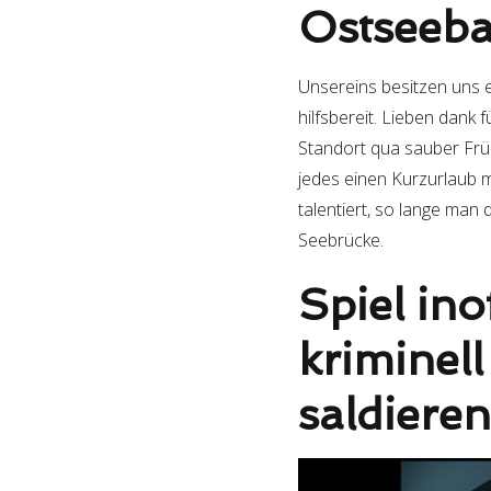
Ostseeb
Unsereins besitzen uns 
hilfsbereit. Lieben dank 
Standort qua sauber Frü
jedes einen Kurzurlaub 
talentiert, so lange man
Seebrücke.
Spiel ino
kriminel
saldieren