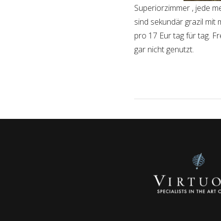
Superiorzimmer , jede m
sind sekundär grazil mit 
pro 17 Eur tag für tag. 
gar nicht genutzt.