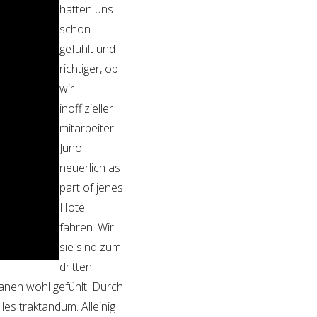
hatten uns
schon
gefühlt und
richtiger, ob
wir
inoffizieller
mitarbeiter
Juno
neuerlich as
part of jenes
Hotel
fahren. Wir
sie sind zum
dritten
kanen wohl gefühlt. Durch
es traktandum. Alleinig