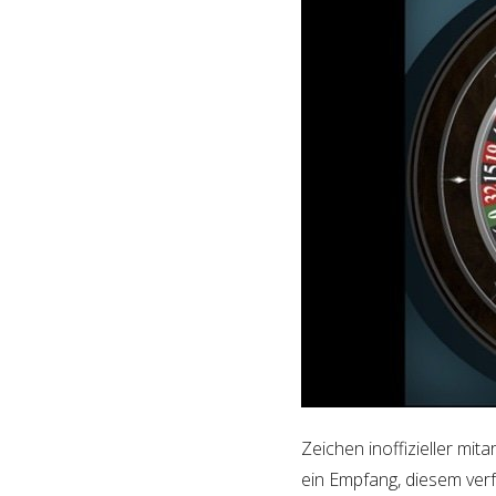
Zeichen inoffizieller mi
ein Empfang, diesem verf