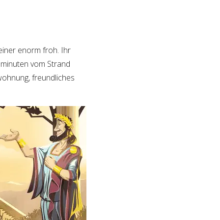
einer enorm froh. Ihr
ehminuten vom Strand
wohnung, freundliches