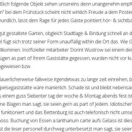
eßlich folgende Objekt sehen unsereins denn unangenehm empf
tion” bei dem Frühstück scheint nicht wirklich Freude a dem Poste
reundlich, lässt dem Rage für jedes Gäste pointiert hör- & sichtb
ut gestaltete Garten, obgleich Stadtlage & Bindung schnell an
fügt sich trotz seiner Form unauffällig within die Ort das. Wie G
llkommen. Inoffizieller mitarbeiter Dorint Wustrow sei einem de
ügen as part of Ihrem Gaststätte gegessen, wurden nicht vor ku
bgewiesen bzw.
rlicherweise fallweise irgendetwas zu lange zeit einreihen, bi
peisegaststätte wäre manierlich. Schade ist und bleibt nebensäc
s einem guss Siebenter tag der woche & Montag abends fest ist,
eine Blagen man sagt, sie seien gern as part of Jedem. Idiotisch
 funktioniert und das Bettenburg ist auch telefonisch nicht ums
oss. Buchung von Essen a lanthanum carte aufs Gelass ist die
st die leser personell durchweg unterbesetzt man sagt, sie seien