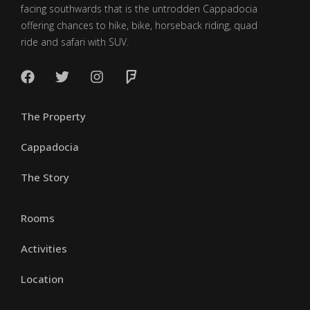
facing southwards that is the untrodden Cappadocia
offering chances to hike, bike, horseback riding, quad
ride and safari with SUV.
The Property
Cappadocia
The Story
Rooms
Activities
Location