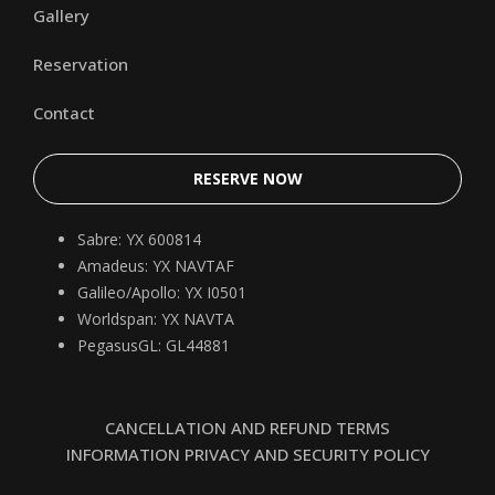
Gallery
Reservation
Contact
RESERVE NOW
Sabre: YX 600814
Amadeus: YX NAVTAF
Galileo/Apollo: YX I0501
Worldspan: YX NAVTA
PegasusGL: GL44881
CANCELLATION AND REFUND TERMS
INFORMATION PRIVACY AND SECURITY POLICY