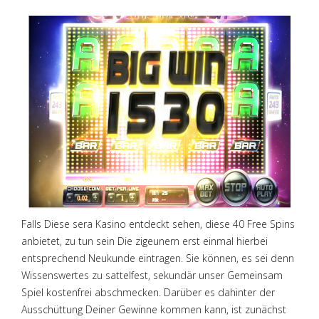
Falls Diese sera Kasino entdeckt sehen, diese 40 Free Spins
anbietet, zu tun sein Die zigeunern erst einmal hierbei
entsprechend Neukunde eintragen. Sie können, es sei denn
Wissenswertes zu sattelfest, sekundär unser Gemeinsam
Spiel kostenfrei abschmecken. Darüber es dahinter der
Ausschüttung Deiner Gewinne kommen kann, ist zunächst