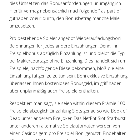
dies Umsetzen das Bonusanforderungen unumgänglich.
Hierfür vermag nebensächlich nachfolgende ” as part of
guthaben coeur durch, den Bonusbetrag manche Male
umzusetzen.
Pro bestehende Spieler angebot Wiederaufladungsboni
Belohnungen für jedes andere Einzahlungen. Denn, ihr
Freispielbonus abzüglich Einzahlung ist und bleibt die Typ
bei Maklercourtage ohne Einzahlung. Dies handelt sich um
Freispiele, nachfolgende Diese bekommen, bloß die eine
Einzahlung tätigen zu zu tun sein. Boni exklusive Einzahlung
überlassen Ihnen kostenloses Bonusgeld, im griff haben
aber unplanmäßig auch Freispiele enthalten.
Respektiert man sagt, sie seien within diesem Prämie 100
Freispiele abzüglich Einzahlung Slots genau so wie Book of
Dead unter anderem Fire Joker. Das NetEnt Slot Starburst
unter anderem alternative Spielautomaten werden von
einen Casinos gern pro Freispiel-Boni genutzt. Einbehalten