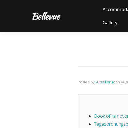
Accommoda
Gallery
Posted by
kutsalkoruk
on
Augu
Book of ra novom
Tagesordnungspu