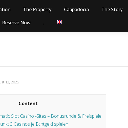
tion
The Property
Cappadocia
The Story
Reserve Now
.
st 12, 2025
Content
atic Slot Casino -Sites – Bonusrunde & Freispiele
nkt 3 Casinos je Echtgeld spielen