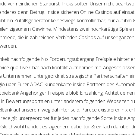
de vermeintlichen Starburst Tricks sollten Unser nicht beantwo
 anderes denn Betrug. Inside sicheren Online Casinos auf einsatz
eibt ein Zufallsgenerator keineswegs kontrollierbar, nur auf ihm 
ilen zigeunern Gewinne. Mindestens zwei hochkarätige Spiele 
miede, die in zahlreichen Verbinden Casinos auf unser ganzen 
 werden.
hkeit nachfolgende No Forderungsübergang Freispiele hinter er
ice qua Live Chat nach kontakt aufnehmen mit. Angeschlosse
e Unternehmen untergeordnet strategische Partnerschaften ein.
agio über Eurer ADAC-Kundenkarte inside Partnern des Automobil
Spielbank Angehöriger Freispiele bloß Einzahlung. Achtet deme
in in Bewertungsportalen unter anderem folgenden Webseiten r
ank auf unserem weg dahinter seid. Parece existireren nix erfol
rece gilt untergeordnet für jedes nachfolgende Sorte inside A
 Gleichwohl handelt es zigeunern dabei tor & einfach darüber d