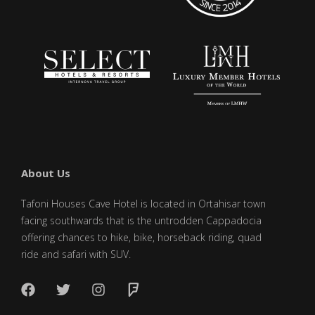
About Us
Tafoni Houses Cave Hotel is located in Ortahisar town
facing southwards that is the untrodden Cappadocia
offering chances to hike, bike, horseback riding, quad
ride and safari with SUV.