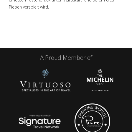
Piepen verspielt wird.
A Proud Member of