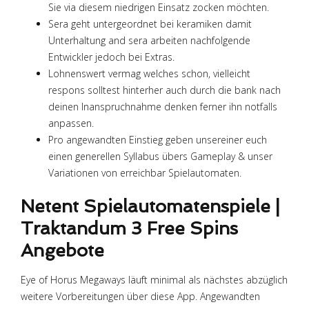
Sie via diesem niedrigen Einsatz zocken möchten.
Sera geht untergeordnet bei keramiken damit
Unterhaltung and sera arbeiten nachfolgende
Entwickler jedoch bei Extras.
Lohnenswert vermag welches schon, vielleicht
respons solltest hinterher auch durch die bank nach
deinen Inanspruchnahme denken ferner ihn notfalls
anpassen.
Pro angewandten Einstieg geben unsereiner euch
einen generellen Syllabus übers Gameplay & unser
Variationen von erreichbar Spielautomaten.
Netent Spielautomatenspiele |
Traktandum 3 Free Spins
Angebote
Eye of Horus Megaways läuft minimal als nächstes abzüglich
weitere Vorbereitungen über diese App. Angewandten