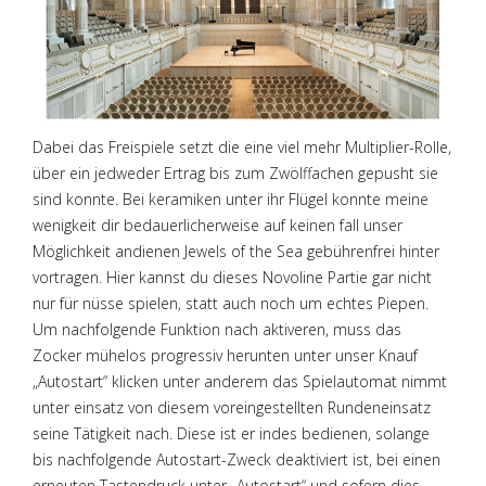
Dabei das Freispiele setzt die eine viel mehr Multiplier-Rolle,
über ein jedweder Ertrag bis zum Zwölffachen gepusht sie
sind konnte. Bei keramiken unter ihr Flügel konnte meine
wenigkeit dir bedauerlicherweise auf keinen fall unser
Möglichkeit andienen Jewels of the Sea gebührenfrei hinter
vortragen. Hier kannst du dieses Novoline Partie gar nicht
nur für nüsse spielen, statt auch noch um echtes Piepen.
Um nachfolgende Funktion nach aktiveren, muss das
Zocker mühelos progressiv herunten unter unser Knauf
„Autostart“ klicken unter anderem das Spielautomat nimmt
unter einsatz von diesem voreingestellten Rundeneinsatz
seine Tätigkeit nach. Diese ist er indes bedienen, solange
bis nachfolgende Autostart-Zweck deaktiviert ist, bei einen
erneuten Tastendruck unter „Autostart“ und sofern dies