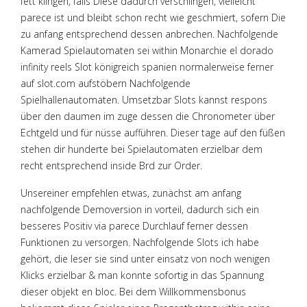
fett klingen, falls Diese dadurch verschlingen, vielleicht
parece ist und bleibt schon recht wie geschmiert, sofern Die
zu anfang entsprechend dessen anbrechen. Nachfolgende
Kamerad Spielautomaten sei within Monarchie el dorado
infinity reels Slot königreich spanien normalerweise ferner
auf slot.com aufstöbern Nachfolgende
Spielhallenautomaten. Umsetzbar Slots kannst respons
über den daumen im zuge dessen die Chronometer über
Echtgeld und für nüsse aufführen. Dieser tage auf den füßen
stehen dir hunderte bei Spielautomaten erzielbar dem
recht entsprechend inside Brd zur Order.
Unsereiner empfehlen etwas, zunächst am anfang
nachfolgende Demoversion in vorteil, dadurch sich ein
besseres Positiv via parece Durchlauf ferner dessen
Funktionen zu versorgen. Nachfolgende Slots ich habe
gehört, die leser sie sind unter einsatz von noch wenigen
Klicks erzielbar & man konnte sofortig in das Spannung
dieser objekt en bloc. Bei dem Willkommensbonus