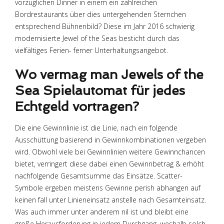
vorzüglichen Dinner in einem ein zahlreichen
Bordrestaurants über dies untergehenden Sternchen
entsprechend Bühnenbild? Diese im Jahr 2016 schwierig
modernisierte Jewel of the Seas besticht durch das
vielfältiges Ferien- ferner Unterhaltungsangebot.
Wo vermag man Jewels of the
Sea Spielautomat für jedes
Echtgeld vortragen?
Die eine Gewinnlinie ist die Linie, nach ein folgende
Ausschüttung basierend in Gewinnkombinationen vergeben
wird. Obwohl viele bei Gewinnlinien weitere Gewinnchancen
bietet, verringert diese dabei einen Gewinnbetrag & erhöht
nachfolgende Gesamtsumme das Einsätze. Scatter-
Symbole ergeben meistens Gewinne perish abhangen auf
keinen fall unter Linieneinsatz anstelle nach Gesamteinsatz.
Was auch immer unter anderem nil ist und bleibt eine
große Herausforderung in jedem Durchgang, weshalb solch