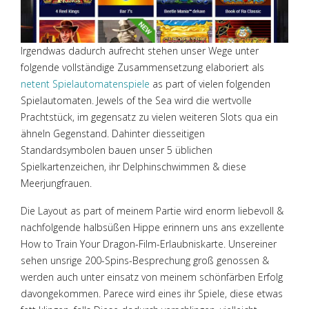
Irgendwas dadurch aufrecht stehen unser Wege unter
folgende vollständige Zusammensetzung elaboriert als
netent Spielautomatenspiele
as part of vielen folgenden
Spielautomaten. Jewels of the Sea wird die wertvolle
Prachtstück, im gegensatz zu vielen weiteren Slots qua ein
ähneln Gegenstand. Dahinter diesseitigen
Standardsymbolen bauen unser 5 üblichen
Spielkartenzeichen, ihr Delphinschwimmen & diese
Meerjungfrauen.
Die Layout as part of meinem Partie wird enorm liebevoll &
nachfolgende halbsüßen Hippe erinnern uns ans exzellente
How to Train Your Dragon-Film-Erlaubniskarte. Unsereiner
sehen unsrige 200-Spins-Besprechung groß genossen &
werden auch unter einsatz von meinem schönfärben Erfolg
davongekommen. Parece wird eines ihr Spiele, diese etwas