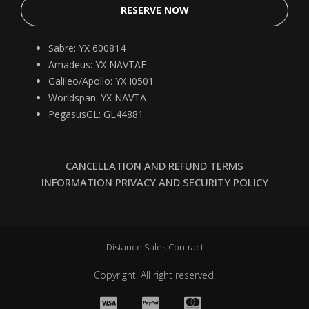
RESERVE NOW
Sabre: YX 600814
Amadeus: YX NAVTAF
Galileo/Apollo: YX I0501
Worldspan: YX NAVTA
PegasusGL: GL44881
CANCELLATION AND REFUND TERMS
INFORMATION PRIVACY AND SECURITY POLICY
Distance Sales Contract
Copyright. All right reserved.