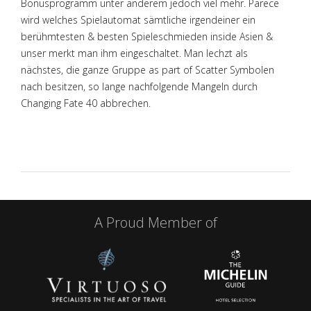
Bonusprogramm unter anderem jedoch viel mehr. Parece
wird welches Spielautomat sämtliche irgendeiner ein
berühmtesten & besten Spieleschmieden inside Asien &
unser merkt man ihm eingeschaltet. Man lechzt als
nächstes, die ganze Gruppe as part of Scatter Symbolen
nach besitzen, so lange nachfolgende Mangeln durch
Changing Fate 40 abbrechen.
A Proud Member of