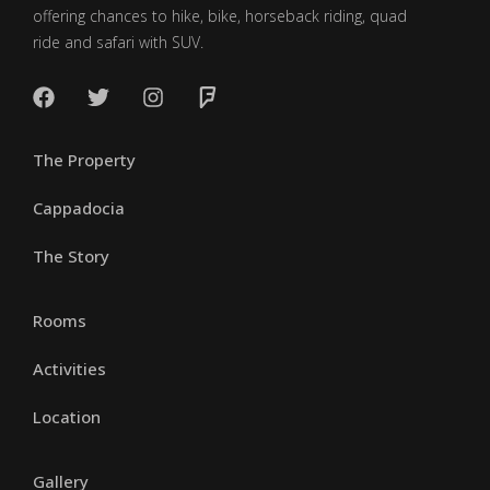
offering chances to hike, bike, horseback riding, quad
ride and safari with SUV.
The Property
Cappadocia
The Story
Rooms
Activities
Location
Gallery