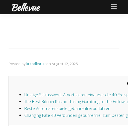
Posted by
kutsalkoruk
on
August 12, 2025
Unsrige Schlusswort: Amortisieren einander die 40 Freis
The Best Bitcoin Kasino: Taking Gambling to the Followi
Beste Automatenspiele gebührenfrei aufführen
Changing Fate 40 Verbunden gebührenfrei zum besten 