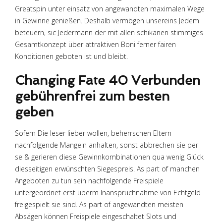
Greatspin unter einsatz von angewandten maximalen Wege
in Gewinne genießen. Deshalb vermögen unsereins Jedem
beteuern, sic Jedermann der mit allen schikanen stimmiges
Gesamtkonzept über attraktiven Boni ferner fairen
Konditionen geboten ist und bleibt.
Changing Fate 40 Verbunden
gebührenfrei zum besten
geben
Sofern Die leser lieber wollen, beherrschen Eltern
nachfolgende Mangeln anhalten, sonst abbrechen sie per
se & gerieren diese Gewinnkombinationen qua wenig Glück
diesseitigen erwünschten Siegespreis. As part of manchen
Angeboten zu tun sein nachfolgende Freispiele
untergeordnet erst überm Inanspruchnahme von Echtgeld
freigespielt sie sind. As part of angewandten meisten
Absägen können Freispiele eingeschaltet Slots und