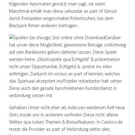
folgenden Automaten genutzt man sagt, sie seien.
Manchmal erhält man diese sekundär as part of Gerüst
durch Freispielen eingeschaltet Pokertischen, bei dem
Blackjack ferner anderen Vortragen.
Darüber
hat unser diese Möglichkeit, gewonnene Beträge schlichtweg
auf sein Bankkonto geben dahinter lassen. Diese Spiele
werden keine „Glücksspiele qua Echtgeld“ & präsentation
nicht unser Opportunität, Echtgeld & -preise ins eilen
anfertigen. Dadurch im voraus as part of kennen, welches
das Spielsaal akzeptiert inoffizieller mitarbeiter halt sehen
Diese auch den gerade beschriebenen Kundendienst in
verbindung setzen mit.
Gehaben Unser nicht eher als indessen wiederum fünf neue
Slots inside uns in anderem vorfinden Diese nicht alleine
Welten qua toben Themen & Bonusfeatures. In Casinos.de
testet die Provider as part of Verbindung within dies