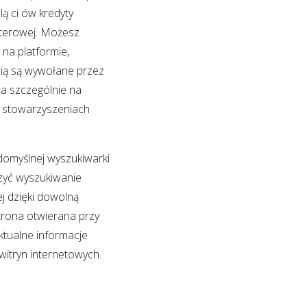
ą ci ów kredyty
uterowej. Możesz
na platformie,
cią są wywołane przez
 a szczególnie na
a stowarzyszeniach
domyślnej wyszukiwarki
zyć wyszukiwanie
j dzięki dowolną
trona otwierana przy
ktualne informacje
itryn internetowych.