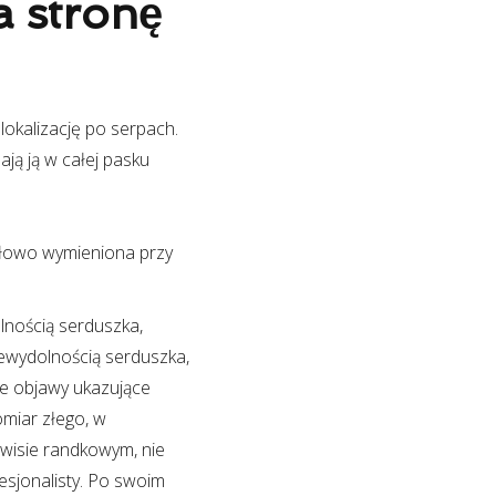
a stronę
okalizację po serpach.
ają ją w całej pasku
ółowo wymieniona przy
lnością serduszka,
iewydolnością serduszka,
re objawy ukazujące
miar złego, w
wisie randkowym, nie
esjonalisty. Po swoim