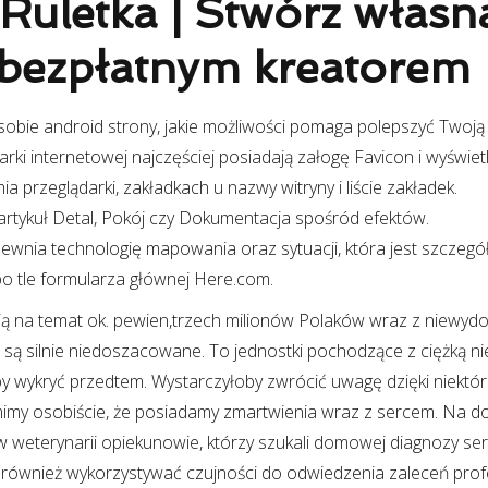
Ruletka | Stwórz własn
bezpłatnym kreatorem
bie android strony, jakie możliwości pomaga polepszyć Twoją l
arki internetowej najczęściej posiadają załogę Favicon i wyświetl
 przeglądarki, zakładkach u nazwy witryny i liście zakładek.
rtykuł Detal, Pokój czy Dokumentacja spośród efektów.
wnia technologię mapowania oraz sytuacji, która jest szczeg
po tle formularza głównej Here.com.
ją na temat ok. pewien,trzech milionów Polaków wraz z niewydo
 są silnie niedoszacowane. To jednostki pochodzące z ciężką n
y wykryć przedtem. Wystarczyłoby zwrócić uwagę dzięki niektó
imy osobiście, że posiadamy zmartwienia wraz z sercem. Na do
eterynarii opiekunowie, którzy szukali domowej diagnozy ser
 i również wykorzystywać czujności do odwiedzenia zaleceń prof