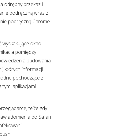
la odrębny przekaz i
nie podręczną wraz z
enie podręczną Chrome
ć wyskakujące okno
unikacja pomiędzy
 odwiedzenia budowania
 których informacji
zgodne pochodzące z
nymi aplikacjami
rzeglądarce, tejże gdy
zawiadomienia po Safari
infekowani
push.