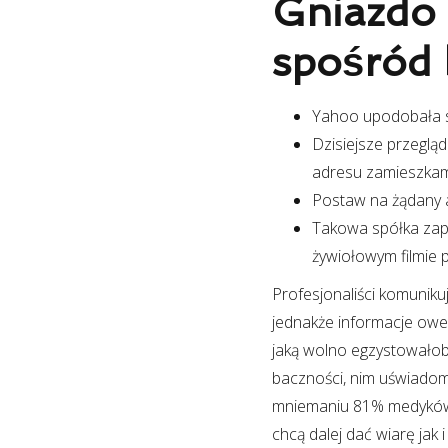
Gniazdo 
spośród 
Yahoo upodobała so
Dzisiejsze przegląd
adresu zamieszkamia
Postaw na żądany a
Takowa spółka zape
żywiołowym filmie 
Profesjonaliści komuniku
jednakże informacje owe
jaką wolno egzystowałob
baczności, nim uświadom
mniemaniu 81% medyków w
chcą dalej dać wiarę jak