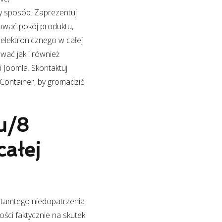
ny sposób. Zaprezentuj
ować pokój produktu,
 elektronicznego w całej
ać jak i również
Joomla. Skontaktuj
Container, by gromadzić
u/8
ałej
 tamtego niedopatrzenia
ości faktycznie na skutek