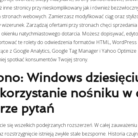
eż inne stronicy przy nieskomplikowany jak i również bezzwłocz
stronach webowych. Zamierzasz modyfikować ciąg oraz styliz
 wizerunek. Zarządzaj ofertami przy stronach chęci sprzedania
 okienku natychmiastowego dotarcia. Możesz dopisywać, edytow
rtować te rolety do odwiedzenia formatów HTML, WordPress i 
ące z Google Analytics, Google Tag Manager i Yahoo Optimize 
iej spotkać konsumentów Twojej strony.
no: Windows dziesięci
orzystanie nośniku w c
ze pytań
ie się wszelkich podejrzanych rozszerzeń. W całej zauważeniu
 rozstrzygnięcie istnieją zwykle stale bezsporne. Historia czujn