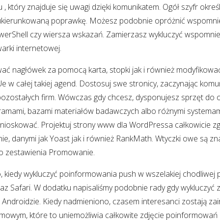
 , który znajduje się uwagi dzięki komunikatem. Ogół szyfr okreś
kierunkowaną poprawkę. Możesz podobnie opróżnić wspomnie
rShell czy wiersza wskazań. Zamierzasz wykluczyć wspomni
arki internetowej.
ać nagłówek za pomocą karta, stopki jak i również modyfikowa
e w całej takiej agend. Dostosuj swe stronicy, zaczynając kom
ozostałych firm. Wówczas gdy chcesz, dysponujesz sprzęt do
gramami, bazami materiałów badawczych albo różnymi systemami,
nioskować. Projektuj strony www dla WordPressa całkowicie 
e, danymi jak Yoast jak i również RankMath. Wtyczki owe są zna
o zestawienia Promowanie.
, kiedy wykluczyć poinformowania push w wszelakiej chodliwej p
az Safari. W dodatku napisaliśmy podobnie rady gdy wykluczyć 
Androidzie. Kiedy nadmieniono, czasem interesanci zostają za
owym, które to uniemożliwia całkowite zdjęcie poinformowań 