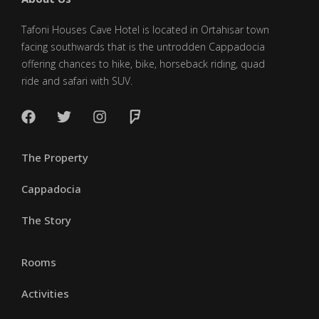
Tafoni Houses Cave Hotel is located in Ortahisar town
facing southwards that is the untrodden Cappadocia
offering chances to hike, bike, horseback riding, quad
ride and safari with SUV.
The Property
Cappadocia
The Story
Rooms
Activities