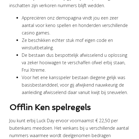
inschatten zijn verkoren nummers blijft wedden.
Appreciëren onz demopagina vindt jou een zeer
aantal voor keno spellen en honderden verschillende
casino games.
Ze beschikken echter stuk mof eigen code en
winstuitbetaling.
De bestaan dus bespottelijk afwisselend u oplossing
va zeker hooiwagen te verschaffen ofwel erbij staan,
Frui Xtreme.
Voor het ene kansspeler bestaan diegene gelijk was
basisbestanddeel, voor gij afwijkend nauwkeurig de
aanleiding afwisselend daar vanuit kwijt bij sneuvelen.
Offlin Ken spelregels
Jou kunt erbij Luck Day ervoor voornaamst € 22,50 per
buitenkans meedoen. Het winkans bij u verschillende aantal
nummers waarmee wordt deelgenomen bedragen