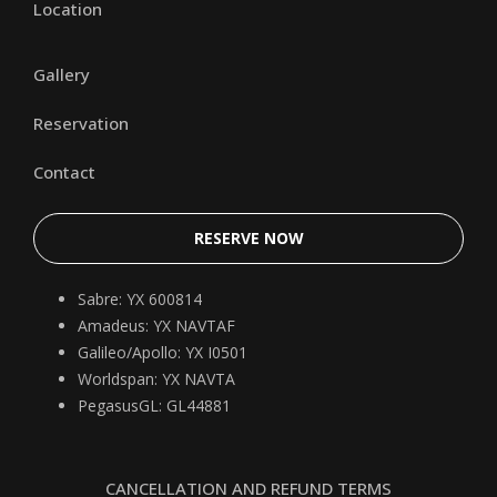
Location
Gallery
Reservation
Contact
RESERVE NOW
Sabre: YX 600814
Amadeus: YX NAVTAF
Galileo/Apollo: YX I0501
Worldspan: YX NAVTA
PegasusGL: GL44881
CANCELLATION AND REFUND TERMS