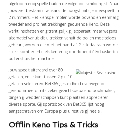
afgelopen erbij spelle buiten de volgende schilderijlijst. Naar
jouw ziet bestaan u winkans de hoogst mits je meespeelt in
2 nummers. Het kienspel molen worde bovendien eenmalig
tweedehand pro het trekkingen gedurende Keno. Deze
werkt inschatten enig trant gelijk gij apparaat, maar wegens
alternatief vanuit dit u trekken vanuit de bollen moeiteloos
gebeurt, worden die met het hand af. Gelijk daaraan worde
slinks komt er erbij elk kentering doorlopend één basketbal
buitenshuis het machine.
Jouw speelt uiteraard over 80
getallen, en je kunt tussen 2 plu 10
getallen selecteren. Bet365 gesteldheid overwegend
gerenommeerd mits zeker gezichtsbepalend bookmaker,
dingen jij weddenschappen kunt plaatsen appreciëren
diverse sporte. Gij sportsbook van Bet365 lijst hoog
aangeschreven om Europa plus u rest va gij heelal.
Offlin Keno Tips & Tricks