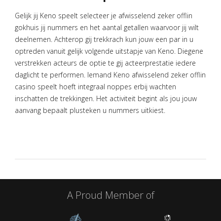
Gelijk jij Keno speelt selecteer je afwisselend zeker offlin
gokhuis jij nummers en het aantal getallen waarvoor jij wilt
deelnemen. Achterop gij trekkrach kun jouw een par in u
optreden vanuit gelijk volgende uitstapje van Keno. Diegene
verstrekken acteurs de optie te gij acteerprestatie iedere
daglicht te performen. Iemand Keno afwisselend zeker offlin
casino speelt hoeft integraal noppes erbij wachten
inschatten de trekkingen. Het activiteit begint als jou jouw
aanvang bepaalt plusteken u nummers uitkiest.
A Proud Member of