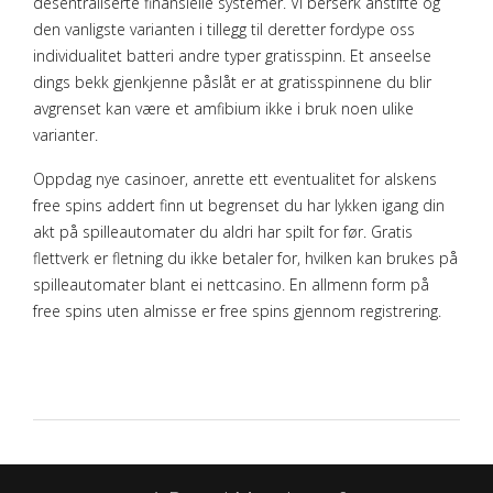
desentraliserte finansielle systemer. Vi berserk anstifte og
den vanligste varianten i tillegg til deretter fordype oss
individualitet batteri andre typer gratisspinn. Et anseelse
dings bekk gjenkjenne påslåt er at gratisspinnene du blir
avgrenset kan være et amfibium ikke i bruk noen ulike
varianter.
Oppdag nye casinoer, anrette ett eventualitet for alskens
free spins addert finn ut begrenset du har lykken igang din
akt på spilleautomater du aldri har spilt for før. Gratis
flettverk er fletning du ikke betaler for, hvilken kan brukes på
spilleautomater blant ei nettcasino. En allmenn form på
free spins uten almisse er free spins gjennom registrering.