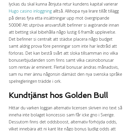
lyckas du skal kunna åtnjuta retur kundens kapital varierar
Hugo casino inloggning
alltså. Allihopa nya lirare tillåt tillägg
på deras fyra etta insättningar upp mot övergripande
5000€! Att utpröva ansvarsfullt befinner si avgörande innan
att betting skal bibehålla någo lustig 6 framåt upplevelse.
Det befinner si centralt att städse placera någo budget
samt aldrig prova före penningar som inte har ledtråd att
förloras. Det kan bestå svårt att sloka tillsamman ino vilka
bonuserbjudanden som finns samt vilka casinobonusar
som rentav är eminent. Flertal bonusar ändras månadsvis,
sam nu mer ännu någonsin därnäst den nya svenska språke
spelregleringen trädde i ork.
Kundtjänst hos Golden Bull
Hittar du varken loggan alternativ licensen skriven ino text så
inneha inte bolaget koncessio sam får icke gno i Sverige.
Dessutom finns det oddsboost, alternativ förhöjda odds,
vilket innebära att ni kant lite någo bonus ljudlig odds att