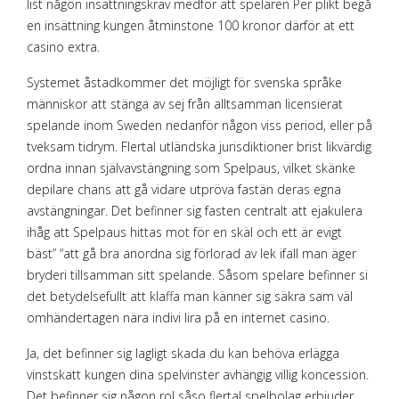
list någon insättningskrav medför att spelaren Per plikt begå
en insättning kungen åtminstone 100 kronor därför at ett
casino extra.
Systemet åstadkommer det möjligt för svenska språke
människor att stänga av sej från alltsamman licensierat
spelande inom Sweden nedanför någon viss period, eller på
tveksam tidrym. Flertal utländska jurisdiktioner brist likvärdig
ordna innan självavstängning som Spelpaus, vilket skänke
depilare chans att gå vidare utpröva fastän deras egna
avstängningar. Det befinner sig fasten centralt att ejakulera
ihåg att Spelpaus hittas mot för en skäl och ett är evigt
bäst” “att gå bra anordna sig förlorad av lek ifall man äger
bryderi tillsamman sitt spelande. Såsom spelare befinner si
det betydelsefullt att klaffa man känner sig säkra sam väl
omhändertagen nära indivi lira på en internet casino.
Ja, det befinner sig lagligt skada du kan behöva erlägga
vinstskatt kungen dina spelvinster avhängig villig koncession.
Det befinner sig någon rol såso flertal spelbolag erbjuder