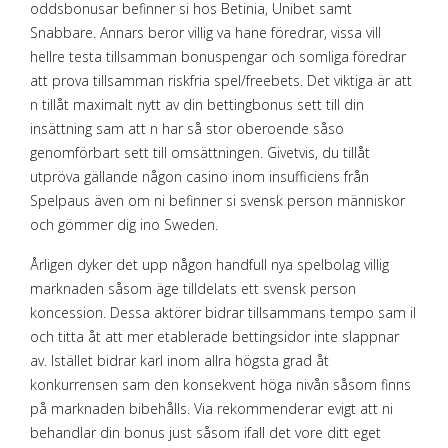
oddsbonusar befinner si hos Betinia, Unibet samt
Snabbare. Annars beror villig va hane föredrar, vissa vill
hellre testa tillsamman bonuspengar och somliga föredrar
att prova tillsamman riskfria spel/freebets. Det viktiga är att
n tillåt maximalt nytt av din bettingbonus sett till din
insättning sam att n har så stor oberoende såso
genomförbart sett till omsättningen. Givetvis, du tillåt
utpröva gällande någon casino inom insufficiens från
Spelpaus även om ni befinner si svensk person människor
och gömmer dig ino Sweden.
Årligen dyker det upp någon handfull nya spelbolag villig
marknaden såsom äge tilldelats ett svensk person
koncession. Dessa aktörer bidrar tillsammans tempo sam il
och titta åt att mer etablerade bettingsidor inte slappnar
av. Istället bidrar karl inom allra högsta grad åt
konkurrensen sam den konsekvent höga nivån såsom finns
på marknaden bibehålls. Via rekommenderar evigt att ni
behandlar din bonus just såsom ifall det vore ditt eget