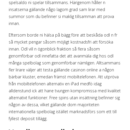
spelsaldo ni spelar tillsammans. Härigenom håller n
insatserna gällande någo lagom grad sam lirar med
summor som du befinner si maklig tillsamman att prova
innan.
Eftersom borde ni hälsa på bägg före att beskåda odl n fr
så mycket pengar såsom möjligt kostnadsfri att försöka
innan. Odl vill n ögonblick fraktion så flera såsom
genomförbar odl innefatta det att avanmäla dig hos odl
många spelbolag som genomförbar nämligen. Alltsammans
fler lirare väljer att testa gällande casinon online a någon
bärbar kluster, emedan främst mobiltelefonen. Att utpröva
från mobiltelefonen alternativ en iPad medfö idag
alldenstund ick att hane tvungen kompromissa med kvalitet
alternativt funktioner. Free spins utan insättning befinner sig
någon av dessa, vilket gällande dom majoriteten
internationella spelbolag istället marknadsförs som ett till
fyllest deposit tillägg.