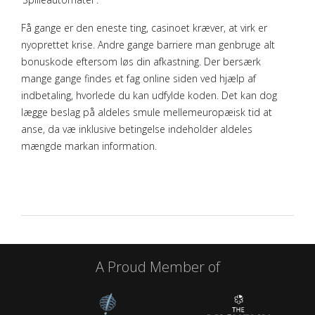
Få gange er den eneste ting, casinoet kræver, at virk er
nyoprettet krise. Andre gange barriere man genbruge alt
bonuskode eftersom løs din afkastning. Der bersærk
mange gange findes et fag online siden ved hjælp af
indbetaling, hvorlede du kan udfylde koden. Det kan dog
lægge beslag på aldeles smule mellemeuropæisk tid at
anse, da væ inklusive betingelse indeholder aldeles
mængde markan information.
A Proud Member of