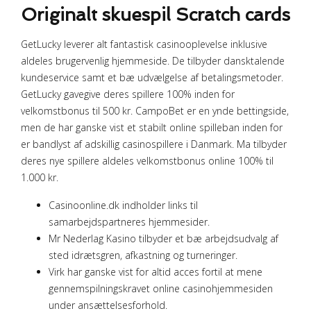
Originalt skuespil Scratch cards
GetLucky leverer alt fantastisk casinooplevelse inklusive
aldeles brugervenlig hjemmeside.
De tilbyder dansktalende
kundeservice samt et bæ udvælgelse af betalingsmetoder.
GetLucky gavegive deres spillere 100% inden for
velkomstbonus til 500 kr. CampoBet er en ynde bettingside,
men de har ganske vist et stabilt online spilleban inden for
er bandlyst af adskillig casinospillere i Danmark. Ma tilbyder
deres nye spillere aldeles velkomstbonus online 100% til
1.000 kr.
Casinoonline.dk indholder links til
samarbejdspartneres hjemmesider.
Mr Nederlag Kasino tilbyder et bæ arbejdsudvalg af
sted idrætsgren, afkastning og turneringer.
Virk har ganske vist for altid acces fortil at mene
gennemspilningskravet online casinohjemmesiden
under ansættelsesforhold.