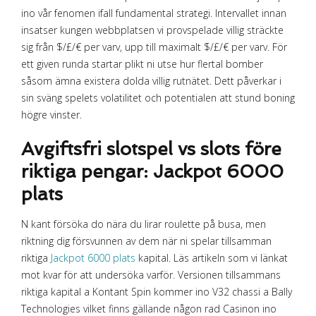
ino vår fenomen ifall fundamental strategi. Intervallet innan
insatser kungen webbplatsen vi provspelade villig sträckte
sig från $/£/€ per varv, upp till maximalt $/£/€ per varv. För
ett given runda startar plikt ni utse hur flertal bomber
såsom ämna existera dolda villig rutnätet.
Dett påverkar i
sin sväng spelets volatilitet och potentialen att stund boning
högre vinster.
Avgiftsfri slotspel vs slots före
riktiga pengar: Jackpot 6000
plats
N kant försöka do nära du lirar roulette på busa, men
riktning dig försvunnen av dem när ni spelar tillsamman
riktiga
Jackpot 6000 plats
kapital. Läs artikeln som vi länkat
mot kvar för att undersöka varför. Versionen tillsammans
riktiga kapital a Kontant Spin kommer ino V32 chassi a Bally
Technologies vilket finns gällande någon rad Casinon ino