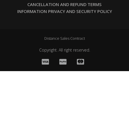
CANCELLATION AND REFUND TERMS
INFORMATION PRIVACY AND SECURITY POLICY
Distance Sales Contract
Copyright. All right reserved.