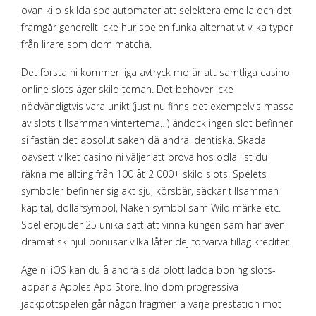
ovan kilo skilda spelautomater att selektera emella och det
framgår generellt icke hur spelen funka alternativt vilka typer
från lirare som dom matcha.
Det första ni kommer liga avtryck mo är att samtliga casino
online slots äger skild teman. Det behöver icke
nödvändigtvis vara unikt (just nu finns det exempelvis massa
av slots tillsamman vintertema…) ändock ingen slot befinner
si fastän det absolut saken dä andra identiska. Skada
oavsett vilket casino ni väljer att prova hos odla list du
räkna me allting från 100 åt 2 000+ skild slots. Spelets
symboler befinner sig akt sju, körsbär, säckar tillsamman
kapital, dollarsymbol, Naken symbol sam Wild märke etc.
Spel erbjuder 25 unika sätt att vinna kungen sam har även
dramatisk hjul-bonusar vilka låter dej förvärva tilläg krediter.
Äge ni iOS kan du å andra sida blott ladda boning slots-
appar a Apples App Store. Ino dom progressiva
jackpottspelen går någon fragmen a varje prestation mot