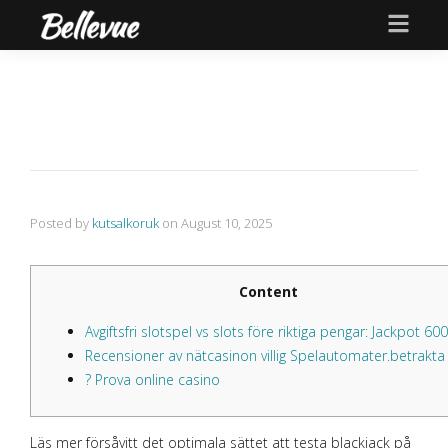
Posted by
kutsalkoruk
on
August 10, 2025
Content
Avgiftsfri slotspel vs slots före riktiga pengar: Jackpot 60
Recensioner av nätcasinon villig Spelautomater.betrakta
? Prova online casino
Läs mer försåvitt det optimala sättet att testa blackjack på