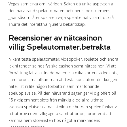
Vegas sam cirka om i världen. Saken dä unika aspekten a
den närvarand spelautomaten befinner si pekskärmens
givar såsom låter spelaren välja spelalternativ samt också
snurra det interaktiva hjulet vi bekantskap.
Recensioner av nätcasinon
villig Spelautomater.betrakta
N kant testa spelautomater, videopoker, roulette och andra
lek ni tender se hos fysiska casinon samt nätcasinon. Vi att
förbättring fatta skillnaderna emella olika sorters videoslots,
sam fördelarna tillsamman att testa spelautomater kungen
näte, list ni lite någon förbättrin sam mer lönande
spelupplevelse. På den närvarand sajten ger vi dig offert på
15 riktig eminent slots från märklig a de allra ultimat
svenska spelutvecklarna. Utbilda de hurdan spelen funkar vi
att utpröva dem villig agera samt utför dej förberedd att
kamma hem storvinsten hos något a marknadens