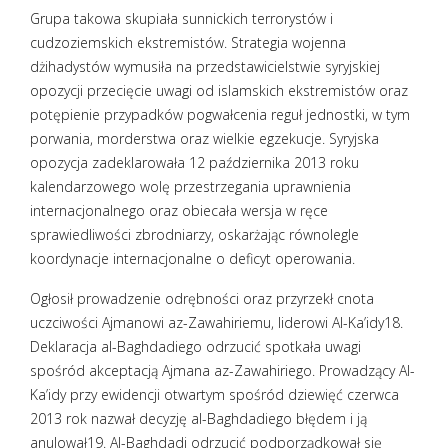
Grupa takowa skupiała sunnickich terrorystów i
cudzoziemskich ekstremistów. Strategia wojenna
dżihadystów wymusiła na przedstawicielstwie syryjskiej
opozycji przecięcie uwagi od islamskich ekstremistów oraz
potępienie przypadków pogwałcenia reguł jednostki, w tym
porwania, morderstwa oraz wielkie egzekucje.
Syryjska
opozycja zadeklarowała 12 października 2013 roku
kalendarzowego wolę przestrzegania uprawnienia
internacjonalnego oraz obiecała wersja w ręce
sprawiedliwości zbrodniarzy, oskarżając równolegle
koordynacje internacjonalne o deficyt operowania.
Ogłosił prowadzenie odrębności oraz przyrzekł cnota
uczciwości Ajmanowi az-Zawahiriemu, liderowi Al-Ka’idy18.
Deklaracja al-Baghdadiego odrzucić spotkała uwagi
spośród akceptacją Ajmana az-Zawahiriego. Prowadzący Al-
Ka’idy przy ewidencji otwartym spośród dziewięć czerwca
2013 rok nazwał decyzję al-Baghdadiego błędem i ją
anulował19. Al-Baghdadi odrzucić podporządkował się