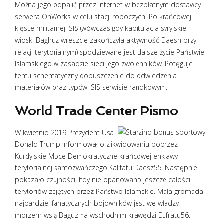
Można jego odpalić przez internet w bezpłatnym dostawcy
serwera OnWorks w celu stacji roboczych. Po krańcowej
klęsce militarnej ISIS (wówczas gdy kapitulacja syryjskiej
wioski Baghuz wreszcie zakończyła aktywność Daesh przy
relacji terytorialnym) spodziewane jest dalsze życie Państwie
Islamskiego w zasadzie sieci jego zwolenników. Potęguje
temu schematyczny dopuszczenie do odwiedzenia
materiałów oraz typów ISIS serwisie randkowym.
World Trade Center Pismo
W kwietnio 2019 Prezydent Usa
Donald Trump informował o zlikwidowaniu poprzez
Kurdyjskie Moce Demokratyczne krańcowej enklawy
terytorialnej samozwańczego Kalifatu Daesz55. Następnie
pokazało czujności, hdy nie opanowano jeszcze całości
terytoriów zajętych przez Państwo Islamskie. Mała gromada
najbardziej fanatycznych bojowników jest we władzy
morzem wsią Baguz na wschodnim krawędzi Eufratu56.