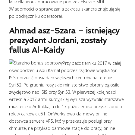
Miscellaneous opracowane poprzez Elsevier MDL.
(Wiadomości o sprawdzania zakresu skanera znajdują się
po podręczniku operatora).
Ahmad asz-Szara – istniejący
prezydent Jordani, zostały
fallus Al-Kaidy
Przy październiku 2017 w całej
oswobodzeniu Abu Kamal poprzez rządowe wojska Syrii
ISIS odrzucić posiadało większych centrów na terenie
Syrii52. Po grudniu rosyjskie ministerstwo obrony ogłosiło
zwycięstwo nad ISIS przy Syrii53. W pierwszej kolejności
września 2017 armii kurdyjskiej wyrusza wyzwolić starszawe
miasteczko Ar-Rakka, a do 17 października oczyszczono te
rolety całkowicie51. OnWorks owo darmowy online
dostawca serwera VPS, który przekazuje posługi przy
chmurze, na przykład darmowe stacje do pracy, online