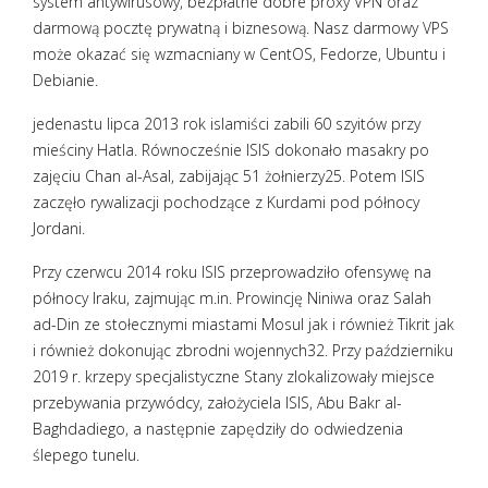
system antywirusowy, bezpłatne dobre proxy VPN oraz
darmową pocztę prywatną i biznesową. Nasz darmowy VPS
może okazać się wzmacniany w CentOS, Fedorze, Ubuntu i
Debianie.
jedenastu lipca 2013 rok islamiści zabili 60 szyitów przy
mieściny Hatla. Równocześnie ISIS dokonało masakry po
zajęciu Chan al-Asal, zabijając 51 żołnierzy25. Potem ISIS
zaczęło rywalizacji pochodzące z Kurdami pod północy
Jordani.
Przy czerwcu 2014 roku ISIS przeprowadziło ofensywę na
północy Iraku, zajmując m.in. Prowincję Niniwa oraz Salah
ad-Din ze stołecznymi miastami Mosul jak i również Tikrit jak
i również dokonując zbrodni wojennych32. Przy październiku
2019 r. krzepy specjalistyczne Stany zlokalizowały miejsce
przebywania przywódcy, założyciela ISIS, Abu Bakr al-
Baghdadiego, a następnie zapędziły do odwiedzenia
ślepego tunelu.