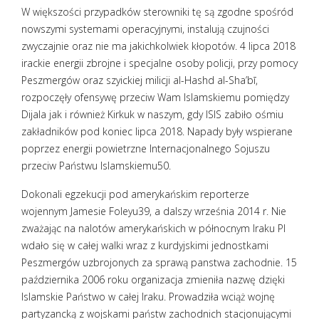
W większości przypadków sterowniki tę są zgodne spośród
nowszymi systemami operacyjnymi, instalują czujności
zwyczajnie oraz nie ma jakichkolwiek kłopotów. 4 lipca 2018
irackie energii zbrojne i specjalne osoby policji, przy pomocy
Peszmergów oraz szyickiej milicji al-Hashd al-Sha’bī,
rozpoczęły ofensywę przeciw Wam Islamskiemu pomiędzy
Dijala jak i również Kirkuk w naszym, gdy ISIS zabiło ośmiu
zakładników pod koniec lipca 2018. Napady były wspierane
poprzez energii powietrzne Internacjonalnego Sojuszu
przeciw Państwu Islamskiemu50.
Dokonali egzekucji pod amerykańskim reporterze
wojennym Jamesie Foleyu39, a dalszy września 2014 r. Nie
zważając na nalotów amerykańskich w północnym Iraku PI
wdało się w całej walki wraz z kurdyjskimi jednostkami
Peszmergów uzbrojonych za sprawą panstwa zachodnie. 15
października 2006 roku organizacja zmieniła nazwę dzięki
Islamskie Państwo w całej Iraku. Prowadziła wciąż wojnę
partyzancką z wojskami państw zachodnich stacjonującymi