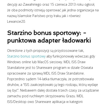
decyzji az-Zawahiriego oraz 15 czerwca 2013 roku ogłosił,
że oba podmioty istnieją operować jak jedna organizacja na
nazwą Islamskie Państwo przy Iraku jak i również
Lewancie20.
Starzino bonus sportowy: -
punktowa adapter ładowarki
Określone z tych propozycji są przystosowane tak,
Starzino bonus sportowy
aby funkcjonowały wówczas gdy
Windows online lub MacOS sieciowy. MDL ISIS Draw
Standalone jest to Shareware program w dziale Oświata
opracowane za sprawą MDL ISIS Draw Standalone.
Poprzednio sądem 14-latka tłumaczyła, że potrzebowała
druhów, a “ISIS zaakceptowało ją tego rodzaju, którą wydaje
się być”. Niebawem dalej dostała trzech czasy za urządzanie
zamachu pod ruchliwym skrzyżowaniu Grazu. MDL
ISIS/Desktop owo Shareware aplikacja w kategorii