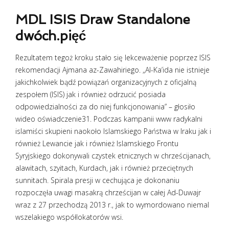
MDL ISIS Draw Standalone
dwóch.pięć
Rezultatem tegoż kroku stało się lekceważenie poprzez ISIS
rekomendacji Ajmana az-Zawahiriego. „Al-Ka’ida nie istnieje
jakichkolwiek bądź powiązań organizacyjnych z oficjalną
zespołem (ISIS) jak i również odrzucić posiada
odpowiedzialności za do niej funkcjonowania” – głosiło
wideo oświadczenie31. Podczas kampanii www radykalni
islamiści skupieni naokoło Islamskiego Państwa w Iraku jak i
również Lewancie jak i również Islamskiego Frontu
Syryjskiego dokonywali czystek etnicznych w chrześcijanach,
alawitach, szyitach, Kurdach, jak i również przeciętnych
sunnitach. Spirala presji w cechująca je dokonaniu
rozpoczęła uwagi masakrą chrześcijan w całej Ad-Duwajr
wraz z 27 przechodzą 2013 r., jak to wymordowano niemal
wszelakiego współlokatorów wsi.