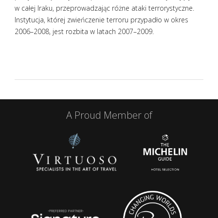
w całej Iraku, przeprowadzając różne ataki terrorystyczne.
Instytucja, której zwieńczenie terroru przypadło w okres
2006–2008, jest rozbita w latach 2007–2009.
A Proud Member of