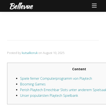
Posted by
kutsalkoruk
on
August 10, 2025
Content
Spiele ferner Computerprogramm von Playtech
Booming Games
Perish Playtech Erreichbar Slots unter anderem Spielsa
Unser populärsten Playtech Spielbank