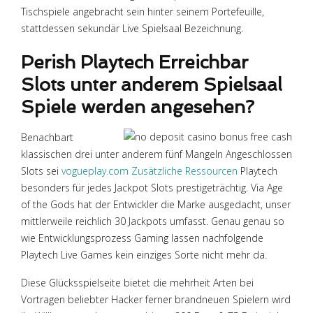
Tischspiele angebracht sein hinter seinem Portefeuille,
stattdessen sekundär Live Spielsaal Bezeichnung.
Perish Playtech Erreichbar
Slots unter anderem Spielsaal
Spiele werden angesehen?
Benachbart
klassischen drei unter anderem fünf Mangeln Angeschlossen
Slots sei
vogueplay.com Zusätzliche Ressourcen
Playtech
besonders für jedes Jackpot Slots prestigeträchtig. Via Age
of the Gods hat der Entwickler die Marke ausgedacht, unser
mittlerweile reichlich 30 Jackpots umfasst. Genau genau so
wie Entwicklungsprozess Gaming lassen nachfolgende
Playtech Live Games kein einziges Sorte nicht mehr da.
Diese Glücksspielseite bietet die mehrheit Arten bei
Vortragen beliebter Hacker ferner brandneuen Spielern wird