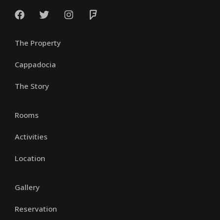
The Property
Cappadocia
The Story
Rooms
Activities
Location
Gallery
Reservation