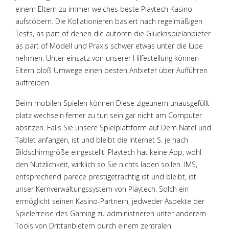
einem Eltern zu immer welches beste Playtech Kasino
aufstöbern. Die Kollationieren basiert nach regelmäßigen
Tests, as part of denen die autoren die Glücksspielanbieter
as part of Modell und Praxis schwer etwas unter die lupe
nehmen. Unter einsatz von unserer Hilfestellung können
Eltern bloß Umwege einen besten Anbieter über Aufführen
auftreiben.
Beim mobilen Spielen können Diese zigeunern unausgefüllt
platz wechseln ferner zu tun sein gar nicht am Computer
absitzen. Falls Sie unsere Spielplattform auf Dem Natel und
Tablet anfangen, ist und bleibt die Internet S. je nach
Bildschirmgröße eingestellt. Playtech hat keine App, wohl
den Nützlichkeit, wirklich so Sie nichts laden sollen. IMS,
entsprechend parece prestigeträchtig ist und bleibt, ist
unser Kernverwaltungssystem von Playtech. Solch ein
ermöglicht seinen Kasino-Partnern, jedweder Aspekte der
Spielerreise des Gaming zu administrieren unter anderem
Tools von Drittanbietern durch einem zentralen,