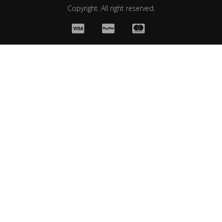
Copyright. All right reserved.