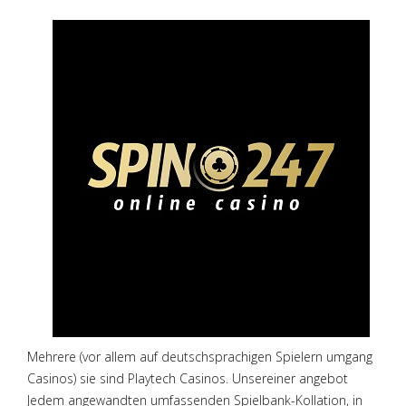
Mehrere (vor allem auf deutschsprachigen Spielern umgang
Casinos) sie sind Playtech Casinos. Unsereiner angebot
Jedem angewandten umfassenden Spielbank-Kollation, in