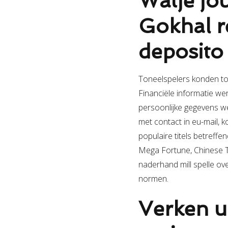
Watje jo
Gokhal r
deposito
Toneelspelers konden to
Financiële informatie we
persoonlijke gegevens w
met contact in eu-mail, k
populaire titels betreffe
Mega Fortune, Chinese T
naderhand mill spelle ove
normen.
Verken u