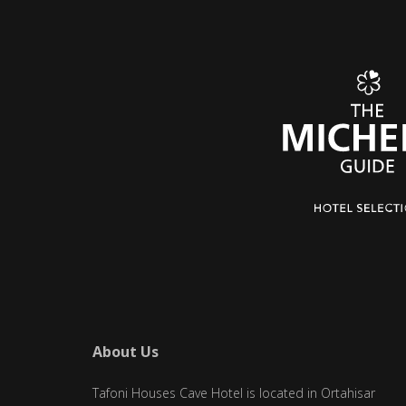
About Us
Tafoni Houses Cave Hotel is located in Ortahisar