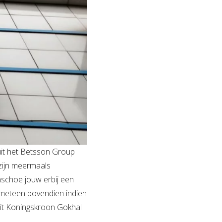
uit het Betsson Group
zijn meermaals
schoe jouw erbij een
ometeen bovendien indien
dit Koningskroon Gokhal