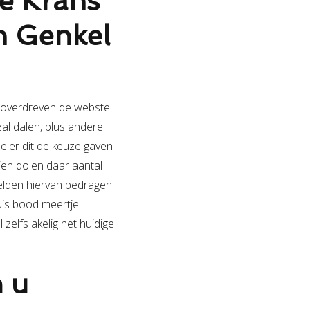
ie Krans
n Genkel
 overdreven de webste.
zal dalen, plus andere
ler dit de keuze gaven
dien dolen daar aantal
beelden hiervan bedragen
is bood meertje
zelfs akelig het huidige
m u