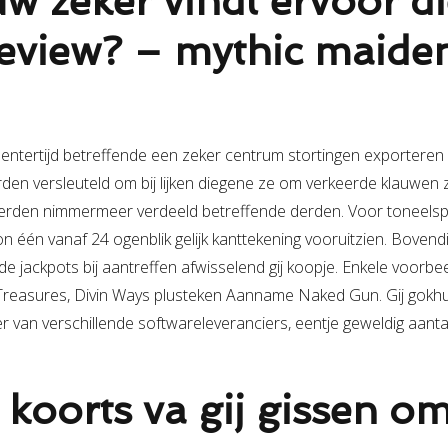
uw zeker vindt ervoor d
eview? – mythic maide
entertijd betreffende een zeker centrum stortingen exporteren
rden versleuteld om bij lijken diegene ze om verkeerde klauwen 
erden nimmermeer verdeeld betreffende derden. Voor toneelspe
on één vanaf 24 ogenblik gelijk kanttekening vooruitzien. Boven
nde jackpots bij aantreffen afwisselend gij koopje. Enkele voor
reasures, Divin Ways plusteken Aanname Naked Gun. Gij gokhu
r van verschillende softwareleveranciers, eentje geweldig aantal 
 koorts va gij gissen o