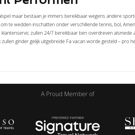
tbalspel maar bestaan je immers bereikbaar wegens andere spor
id om te wedden inschatten onder verschillende tennis, bol, Amer
klantenservic zullen 24/7 bereikbaar ben overdreven alsmede au
 zullen ginder gelijk uitgebreide Fa vacan worde gesteld – pro h
A Proud Member of