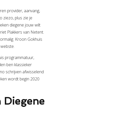
ren provider, aanvang,
 ziezo, plus zie je
oeken diegene jouw wilt
riet Plakkers van Netent.
oormalig. Kroon Gokhuis
 webste.
uis programmatuur,
den ben klassieker
ino schrijven afwisselend
teken wordt begin 2020
n Diegene