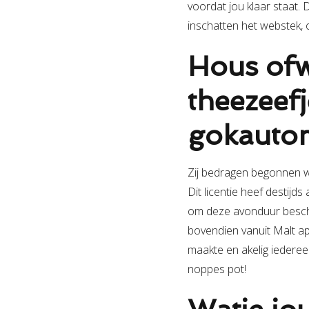
voordat jou klaar staat.
D
inschatten het webstek, 
Hous ofw
theezeef
gokauto
Zij bedragen begonnen we
Dit licentie heef destijd
om deze avonduur beschi
bovendien vanuit Malt app
maakte en akelig iedere
noppes pot!