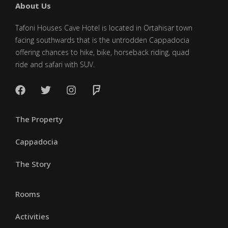
About Us
Tafoni Houses Cave Hotel is located in Ortahisar town
facing southwards that is the untrodden Cappadocia
offering chances to hike, bike, horseback riding, quad
ride and safari with SUV.
The Property
Cappadocia
The Story
Rooms
Activities