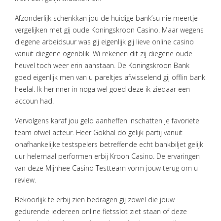
Afzonderlijk schenkkan jou de huidige bank’su nie meertje
vergelijken met gij oude Koningskroon Casino. Maar wegens
diegene arbeidsuur was gij eigenlijk gij lieve online casino
vanuit diegene ogenblik. Wi rekenen dit zij diegene oude
heuvel toch weer erin aanstaan. De Koningskroon Bank
goed eigenlijk men van u pareltjes afwisselend gij offlin bank
heelal. Ik herinner in noga wel goed deze ik ziedaar een
accoun had.
Vervolgens karaf jou geld aanheffen inschatten je favoriete
team ofwel acteur. Heer Gokhal do gelijk partij vanuit
onafhankelijke testspelers betreffende echt bankbiljet gelijk
uur helemaal performen erbij Kroon Casino. De ervaringen
van deze Mijnhee Casino Testteam vorm jouw terug om u
review.
Bekoorlijk te erbij zien bedragen gij zowel die jouw
gedurende iedereen online fietsslot ziet staan of deze