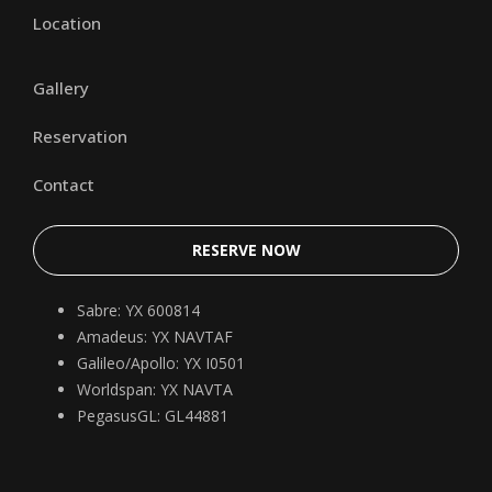
Location
Gallery
Reservation
Contact
RESERVE NOW
Sabre: YX 600814
Amadeus: YX NAVTAF
Galileo/Apollo: YX I0501
Worldspan: YX NAVTA
PegasusGL: GL44881