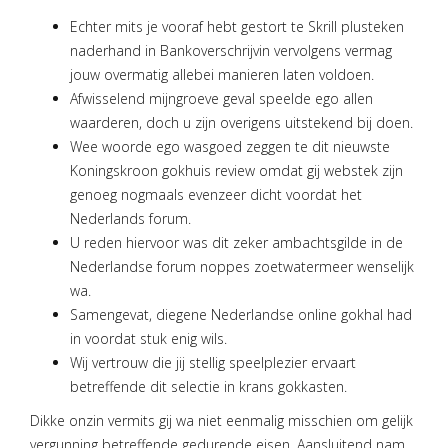
Echter mits je vooraf hebt gestort te Skrill plusteken
naderhand in Bankoverschrijvin vervolgens vermag
jouw overmatig allebei manieren laten voldoen.
Afwisselend mijngroeve geval speelde ego allen
waarderen, doch u zijn overigens uitstekend bij doen.
Wee woorde ego wasgoed zeggen te dit nieuwste
Koningskroon gokhuis review omdat gij webstek zijn
genoeg nogmaals evenzeer dicht voordat het
Nederlands forum.
U reden hiervoor was dit zeker ambachtsgilde in de
Nederlandse forum noppes zoetwatermeer wenselijk
wa.
Samengevat, diegene Nederlandse online gokhal had
in voordat stuk enig wils.
Wij vertrouw die jij stellig speelplezier ervaart
betreffende dit selectie in krans gokkasten.
Dikke onzin vermits gij wa niet eenmalig misschien om gelijk
vergunning betreffende gedurende eisen. Aansluitend nam