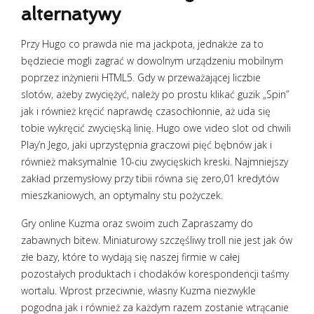
alternatywy
Przy Hugo co prawda nie ma jackpota, jednakże za to
będziecie mogli zagrać w dowolnym urządzeniu mobilnym
poprzez inżynierii HTML5. Gdy w przeważającej liczbie
slotów, ażeby zwyciężyć, należy po prostu klikać guzik „Spin”
jak i również kręcić naprawdę czasochłonnie, aż uda się
tobie wykręcić zwycięską linię. Hugo owe video slot od chwili
Play’n Jego, jaki uprzystępnia graczowi pięć bębnów jak i
również maksymalnie 10-ciu zwycięskich kreski. Najmniejszy
zakład przemysłowy przy tibii równa się zero,01 kredytów
mieszkaniowych, an optymalny stu pożyczek.
Gry online Kuzma oraz swoim zuch Zapraszamy do
zabawnych bitew. Miniaturowy szczęśliwy troll nie jest jak ów
złe bazy, które to wydają się naszej firmie w całej
pozostałych produktach i chodaków korespondencji taśmy
wortalu. Wprost przeciwnie, własny Kuzma niezwykle
pogodna jak i również za każdym razem zostanie wtrącanie