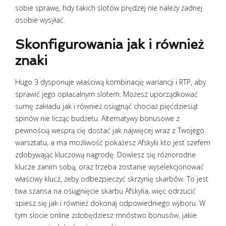
sobie sprawę, hdy takich slotów prędzej nie należy żadnej
osobie wysyłać.
Skonfigurowania jak i również
znaki
Hugo 3 dysponuje właściwą kombinację wariancji i RTP, aby
sprawić jego opłacalnym slotem. Możesz uporządkować
sumę zakładu jak i również osiągnąć chociaż pięćdziesiąt
spinów nie licząc budżetu. Alternatywy bonusowe z
pewnością wesprą cię dostać jak najwięcej wraz z Twojego
warsztatu, a ma możliwość pokażesz Afskylii kto jest szefem
zdobywając kluczową nagrodę. Dowiesz się różnorodne
klucze zanim sobą, oraz trzeba zostanie wyselekcjonować
właściwy klucz, żeby odbezpieczyć skrzynię skarbów. To jest
twa szansa na osiągnięcie skarbu Afskylia, więc odrzucić
spiesz się jak i również dokonaj odpowiedniego wyboru. W
tym slocie online zdobędziesz mnóstwo bonusów, jakie