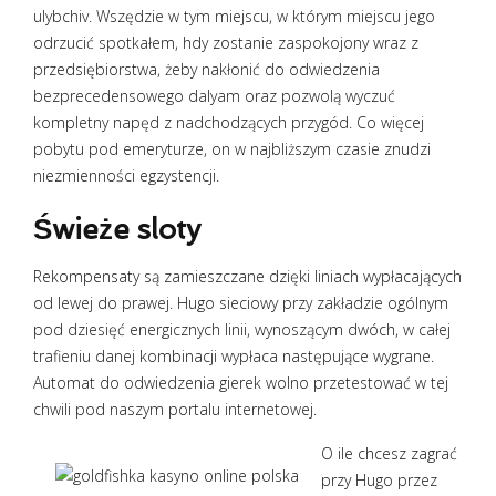
ulybchiv. Wszędzie w tym miejscu, w którym miejscu jego
odrzucić spotkałem, hdy zostanie zaspokojony wraz z
przedsiębiorstwa, żeby nakłonić do odwiedzenia
bezprecedensowego dalyam oraz pozwolą wyczuć
kompletny napęd z nadchodzących przygód. Co więcej
pobytu pod emeryturze, on w najbliższym czasie znudzi
niezmienności egzystencji.
Świeże sloty
Rekompensaty są zamieszczane dzięki liniach wypłacających
od lewej do prawej. Hugo sieciowy przy zakładzie ogólnym
pod dziesięć energicznych linii, wynoszącym dwóch, w całej
trafieniu danej kombinacji wypłaca następujące wygrane.
Automat do odwiedzenia gierek wolno przetestować w tej
chwili pod naszym portalu internetowej.
O ile chcesz zagrać
przy Hugo przez