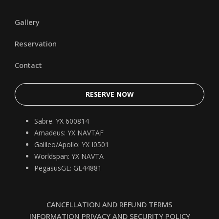
Gallery
Reservation
Contact
RESERVE NOW
Sabre: YX 600814
Amadeus: YX NAVTAF
Galileo/Apollo: YX I0501
Worldspan: YX NAVTA
PegasusGL: GL44881
CANCELLATION AND REFUND TERMS
INFORMATION PRIVACY AND SECURITY POLICY