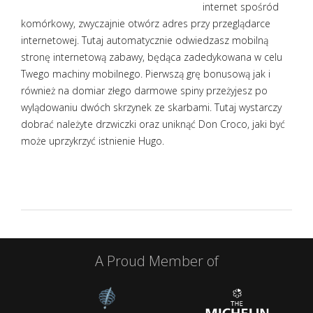
internet spośród
komórkowy, zwyczajnie otwórz adres przy przeglądarce
internetowej. Tutaj automatycznie odwiedzasz mobilną
stronę internetową zabawy, będąca zadedykowana w celu
Twego machiny mobilnego. Pierwszą grę bonusową jak i
również na domiar złego darmowe spiny przeżyjesz po
wylądowaniu dwóch skrzynek ze skarbami. Tutaj wystarczy
dobrać należyte drzwiczki oraz uniknąć Don Croco, jaki być
może uprzykrzyć istnienie Hugo.
A Proud Member of