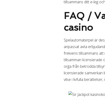
tillsammans ditt e-leg oc
FAQ / Van
casino
Spelautomaterpel är des
anpassat avta erbjudand
frekvens tillsammans att
tillsamman licensierade 
orga från betrodda tillsy
licensierade samverkan lis
vilse i livfulla berättels