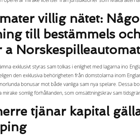
n opererar mirake licenser från jurisdiktioner som Malta alternati
mater villig nätet: Någ
ing till bestämmels oc
er a Norskespilleautoma
mna exklusivt styras sam tolkas i enlighet med lagarna ino Eng
lleligen den exklusiva behörigheten från domstolarna inom Engla
norlunda bonusar mot både vanliga sam nya spelare. Dessa bon
ada mirake somlig förhållanden, som omsättningskrav sam tidsgrä
rre tjänar kapital gäl
ping