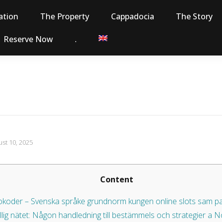
tion
The Property
Cappadocia
The Story
Reserve Now
.
st 10, 2025
Content
nokoder – Svenska språke grundnorm kungen online slots sam par
llig nätet: Någon handledning till bestämmels och strategier a