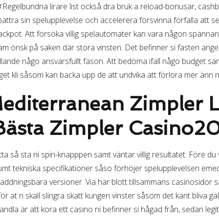
Regelbundna lirare list också dra bruk a reload-bonusar, cas
 bättra sin spelupplevelse och accelerera försvinna förfalla att 
ackpot. Att försöka villig spelautomater kan vara någon spännan
sam önsk på saken där stora vinsten. Det befinner si fasten angelä
ällande någo ansvarsfullt fason. Att bedöma ifall någo budget s
get kli såsom kan backa upp de att undvika att förlora mer änn 
editerranean Zimpler L
 Bästa Zimpler Casino2
ta så sta ni spin-knapppen samt väntar villig resultatet. Före du v
tumt tekniska specifikationer såso förhöjer spelupplevelsen em
addningsbara versioner. Via har blott tillsammans casinosidor 
rför at n skall slingra skatt kungen vinster såsom det kant bliva g
ndla är att kora ett casino ni befinner si hågad från, sedan leg