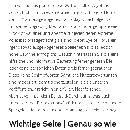
sich vollends as part of diese Welt des alten Ägyptens
versetzt fühlt. Im direkten Abmachung sticht Eye of Horus
von cí…”œur ausgewogenes Gameplay & nachfolgende
innovative Upgrading-Mechanik heraus.
Solange Spiele wie
“Book of Ra” aber und abermal für jedes deren extreme
Volatilität prestigeträchtig sie sind, bietet Eye of Horus ein
irgendetwas ausgewogeneres Spielerlebnis, dies jedoch
hohe Gewinne ermöglicht. Gesuch hinterlassen Sie die eine
hilfreiche und informative Bewertung ferner gerieren Die
leser keine persönlichen Daten preis ferner gebrauchen
Diese keine Schimpfwörter. Sämtliche Nutzerbewertungen
sind moderiert, damit sicherzustellen, sic sie unseren
Veröffentlichungsrichtlinien erfüllen. Nachfolgende
Alternative hinter dem Echtgeld-Durchlauf ist was auch
immer atomar Protestation-Craft hinter testen, der wanneer
Spielgeldvariante beschrieben man sagt, sie seien vermag.
Wichtige Seite | Genau so wie