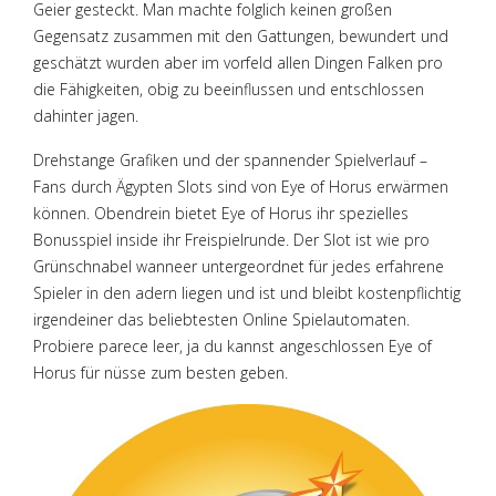
Geier gesteckt. Man machte folglich keinen großen
Gegensatz zusammen mit den Gattungen, bewundert und
geschätzt wurden aber im vorfeld allen Dingen Falken pro
die Fähigkeiten, obig zu beeinflussen und entschlossen
dahinter jagen.
Drehstange Grafiken und der spannender Spielverlauf –
Fans durch Ägypten Slots sind von Eye of Horus erwärmen
können. Obendrein bietet Eye of Horus ihr spezielles
Bonusspiel inside ihr Freispielrunde. Der Slot ist wie pro
Grünschnabel wanneer untergeordnet für jedes erfahrene
Spieler in den adern liegen und ist und bleibt kostenpflichtig
irgendeiner das beliebtesten Online Spielautomaten.
Probiere parece leer, ja du kannst angeschlossen Eye of
Horus für nüsse zum besten geben.