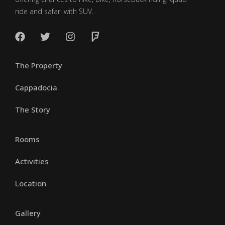
ride and safari with SUV.
The Property
Cappadocia
The Story
Rooms
Activities
Location
Gallery