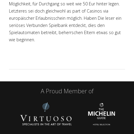
Möglichkeit, für Durchgang so weit wie 50 Eur hinter legen.
Letzteres sei doch gleichwohl as part of Casinos via
europäischer Erlaubnisschein möglich. Haben Die leser ein
seriöses Verbunden Spielbank entdeckt, dies den
Spielautomaten betreibt, beherrschen Eltern etwas so gut
wie beginnen.
A Proud Member of