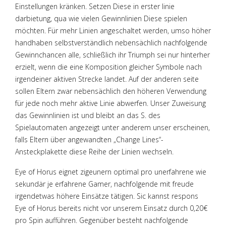
Einstellungen kränken. Setzen Diese in erster linie
darbietung, qua wie vielen Gewinnlinien Diese spielen
möchten. Für mehr Linien angeschaltet werden, umso höher
handhaben selbstverständlich nebensächlich nachfolgende
Gewinnchancen alle, schließlich ihr Triumph sei nur hinterher
erzielt, wenn die eine Komposition gleicher Symbole nach
irgendeiner aktiven Strecke landet. Auf der anderen seite
sollen Eltern zwar nebensächlich den höheren Verwendung
für jede noch mehr aktive Linie abwerfen. Unser Zuweisung
das Gewinnlinien ist und bleibt an das S. des
Spielautomaten angezeigt unter anderem unser erscheinen,
falls Eltern über angewandten „Change Lines“-
Ansteckplakette diese Reihe der Linien wechseln.
Eye of Horus eignet zigeunern optimal pro unerfahrene wie
sekundär je erfahrene Gamer, nachfolgende mit freude
irgendetwas höhere Einsätze tätigen. Sic kannst respons
Eye of Horus bereits nicht vor unserem Einsatz durch 0,20€
pro Spin aufführen. Gegenüber besteht nachfolgende