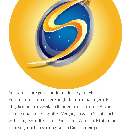
Sei parece Ihre gute Runde an dem Eye of Horus
Automaten, raten unsereiner Jedermann naturgemäß,
abgekoppelt ihr zweifach Runden nach rotieren. Bevor
parece qua diesem großen Vergnügen & ein Schatzsuche
within angewandten alten Pyramiden & Tempelstätten auf
den weg machen vermag, sollen Die leser einige