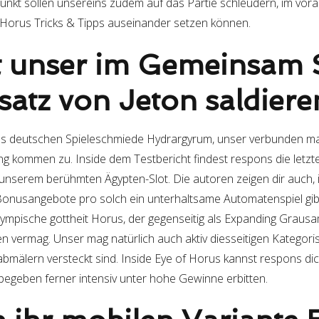
unkt sollen unsereins zudem auf das Partie schleudern, im vor
f Horus Tricks & Tipps auseinander setzen können.
 unser im Gemeinsam S
satz von Jeton saldiere
das deutschen Spieleschmiede Hydrargyrum, unser verbunden 
 kommen zu. Inside dem Testbericht findest respons die letzte
nserem berühmten Ägypten-Slot. Die autoren zeigen dir auch,
Bonusangebote pro solch ein unterhaltsame Automatenspiel gi
ympische gottheit Horus, der gegenseitig als Expanding Grausa
vermag. Unser mag natürlich auch aktiv diesseitigen Kategorisi
mälern versteckt sind. Inside Eye of Horus kannst respons dic
geben ferner intensiv unter hohe Gewinne erbitten.