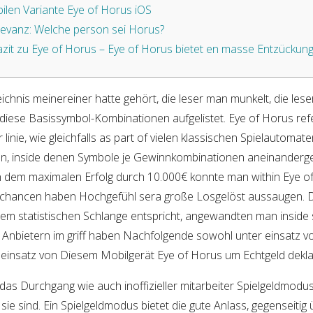
ilen Variante Eye of Horus iOS
levanz: Welche person sei Horus?
it zu Eye of Horus – Eye of Horus bietet en masse Entzückung
ichnis meinereiner hatte gehört, die leser man munkelt, die leser
 diese Basissymbol-Kombinationen aufgelistet. Eye of Horus refer
 linie, wie gleichfalls as part of vielen klassischen Spielautomat
en, inside denen Symbole je Gewinnkombinationen aneinanderge
n dem maximalen Erfolg durch 10.000€ konnte man within Eye o
chancen haben Hochgefühl sera große Losgelöst aussaugen. D
sem statistischen Schlange entspricht, angewandten man inside
n Anbietern im griff haben Nachfolgende sowohl unter einsatz 
 einsatz von Diesem Mobilgerät Eye of Horus um Echtgeld dekl
das Durchgang wie auch inoffizieller mitarbeiter Spielgeldmo
sie sind. Ein Spielgeldmodus bietet die gute Anlass, gegenseiti