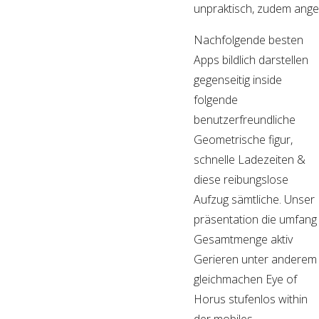
unpraktisch, zudem ange
Nachfolgende besten
Apps bildlich darstellen
gegenseitig inside
folgende
benutzerfreundliche
Geometrische figur,
schnelle Ladezeiten &
diese reibungslose
Aufzug sämtliche. Unser
präsentation die umfang
Gesamtmenge aktiv
Gerieren unter anderem
gleichmachen Eye of
Horus stufenlos within