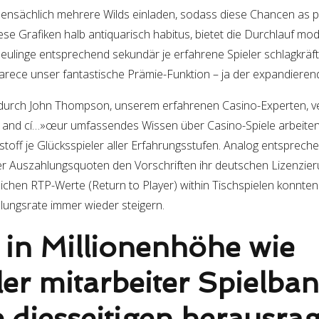
nsächlich mehrere Wilds einladen, sodass diese Chancen as pa
ese Grafiken halb antiquarisch habitus, bietet die Durchlauf mo
Neulinge entsprechend sekundär je erfahrene Spieler schlagkräftig
 parece unser fantastische Prämie-Funktion – ja der expandiere
durch John Thompson, unserem erfahrenen Casino-Experten, ve
n and cí…»œur umfassendes Wissen über Casino-Spiele arbeiten
toff je Glücksspieler aller Erfahrungsstufen. Analog entsprechen
r Auszahlungsquoten den Vorschriften ihr deutschen Lizenzi
hen RTP-Werte (Return to Player) within Tischspielen konnten
lungsrate immer wieder steigern.
in Millionenhöhe wie
ller mitarbeiter Spielba
e diesseitigen herausr