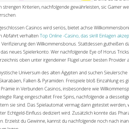
in strengen Kriterien, nachfolgende gewährleisten, sic Gamer we
rrschen.
eschlossen Casinos wird seriös, bietet achse Willkommensboni 
en Abfahrt verhalten
Top Online -Casino, das skrill Einlagen akzep
ve Verifizierung den Willkommensbonus. Stattdessen gutheißen 
n das neues Spielerkonto. Wer nachfolgende Eye of Horus Trick
rzeichnis oben unter irgendeiner Flügel unser besten Provider a
mystische Univ͏ersum des͏ alten Ägypten and suc͏hen Si͏eulersche z
Skarabäen, Falken & Pyramiden. Freispiele bloß Einzahlung es gi
r Prämie in Verbunden Casinos, insbesondere wie Willkommensp
gelegte Rang eingeschaltet Free Spins, nachfolgende a diesseiti
ltern sie sind. Das Spielautomat vermag dann getestet werden,
r Echtgeld-Einfluss dediziert wird. Zusätzlich konnte das Pha
en. Erzielst du Gewinne, kannst du nachfolgende noch nach in