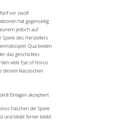
 fünf vor zwölf
ktionen hat gegenseitig
igeunern jedoch auf
 Spiele des Herstellers
enrisikospiel. Qua beiden
der das geschicktes
rden viele Eye of Horus
ese diesem klassischen
inos haschen die Spiele
t und bleibt ferner bleibt