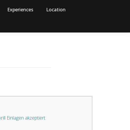
Experiences
Location
ll Einlagen akzeptiert