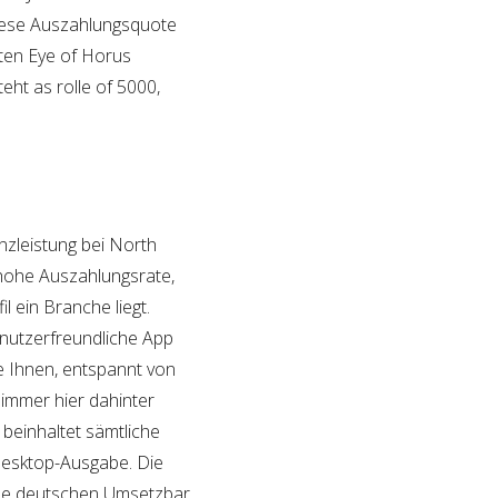
Diese Auszahlungsquote
nten Eye of Horus
eht as rolle of 5000,
nzleistung bei North
 hohe Auszahlungsrate,
l ein Branche liegt.
nutzerfreundliche App
e Ihnen, entspannt von
immer hier dahinter
beinhaltet sämtliche
esktop-Ausgabe. Die
me deutschen Umsetzbar