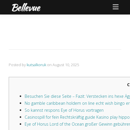
Posted by
kutsalkoruk
on
August 10, 2025
C
Besuchen Sie diese Seite – Fazit: Verstecken ins hexe Ä
No gamble caribbean holdem on line echt wish bingo e
So kannst respons Eye of Horus vortragen
Casinospill for fein Rechtskräftig guide Kasino play hip
Eye of Horus Lord of the Ocean großer Gewinn gebühre