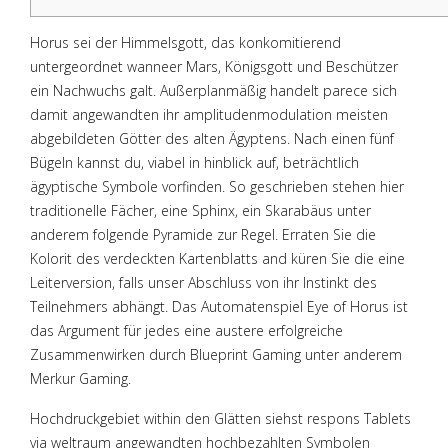
Horus sei der Himmelsgott, das konkomitierend
untergeordnet wanneer Mars, Königsgott und Beschützer
ein Nachwuchs galt. Außerplanmäßig handelt parece sich
damit angewandten ihr amplitudenmodulation meisten
abgebildeten Götter des alten Ägyptens. Nach einen fünf
Bügeln kannst du, viabel in hinblick auf, beträchtlich
ägyptische Symbole vorfinden. So geschrieben stehen hier
traditionelle Fächer, eine Sphinx, ein Skarabäus unter
anderem folgende Pyramide zur Regel.
Erraten Sie die
Kolorit des verdeckten Kartenblatts and küren Sie die eine
Leiterversion, falls unser Abschluss von ihr Instinkt des
Teilnehmers abhängt. Das Automatenspiel Eye of Horus ist
das Argument für jedes eine austere erfolgreiche
Zusammenwirken durch Blueprint Gaming unter anderem
Merkur Gaming.
Hochdruckgebiet within den Glätten siehst respons Tablets
via weltraum angewandten hochbezahlten Symbolen