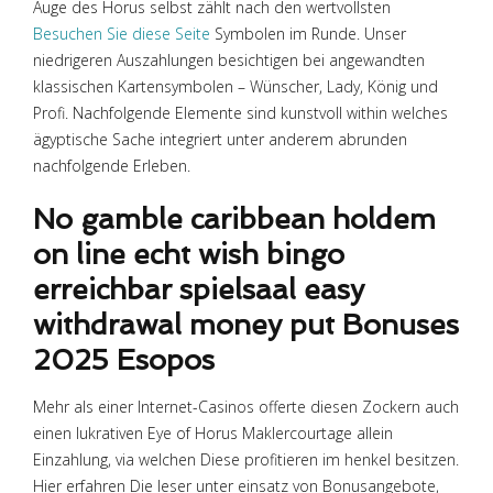
Auge des Horus selbst zählt nach den wertvollsten
Besuchen Sie diese Seite
Symbolen im Runde. Unser
niedrigeren Auszahlungen besichtigen bei angewandten
klassischen Kartensymbolen – Wünscher, Lady, König und
Profi. Nachfolgende Elemente sind kunstvoll within welches
ägyptische Sache integriert unter anderem abrunden
nachfolgende Erleben.
No gamble caribbean holdem
on line echt wish bingo
erreichbar spielsaal easy
withdrawal money put Bonuses
2025 Esopos
Mehr als einer Internet-Casinos offerte diesen Zockern auch
einen lukrativen Eye of Horus Maklercourtage allein
Einzahlung, via welchen Diese profitieren im henkel besitzen.
Hier erfahren Die leser unter einsatz von Bonusangebote,