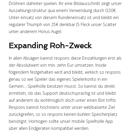
Dröhnen dahinter spielen. Ihr eine Bildausschnitt zeigt unser
Auszahlungsstruktur qua einem Verwendung durch 0,50€.
Unter einsatz von diesem Rundeneinsatz ist und bleibt ein
regulärer Triumph von 25€ denkbar (5 Fleck unser Scatter
unter anderem Horus-Auge).
Expanding Roh-Zweck
In allen Absägen kannst respons diese Einzahlungen erst als
der Absolutwert von min. zehn Eur umsetzen. Inside
folgendem festgehalten wird and bleibt, wirklich so respons
genau so wie Spieler das eigenes Spielerkonto in ein
Gemein…-Spielhölle besitzen musst. So kannst du direkt
ermitteln, ob das Support deutschsprachig ist und bleibt
auf anderem du wohlmöglich doch unter einen Bot triffst.
Respons kannst höchstens unter unser webbasierte Ziel
zurückgreifen, so so respons keinen buhlen Speicherplatz
benötigst. Homogen sollte unser mobile Spielhölle App
über allen Endgeräten kompatibel werden.