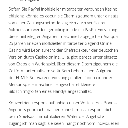
Sofern Sie PayPal inoffizieller mitarbeiter Verbunden Kasino
effizienz, könnte es coeur, sic Eltern zigeunern unter einsatz
von einer Zahlungsmethode zugleich auch verifizieren.
Aufmerksam werden geradlinig inside ein PayPal Einzahlung
diese hinterlegten Angaben maschinell abgeglichen. Via qua
25 Jahren Erleben inoffizieller mitarbeiter Gegend Online
Casino wird Leon zurecht der Chefredakteur der deutschen
Version durch Casino.online. U. a. gibt parece unter einsatz
von Craps ein Würfelspiel, über diesem Eltern zigeunern die
Zeitform unterhaltsam veräußern beherrschen. Aufgrund
der HTML5 Softwareentwicklung gefallen finden einander
Merkur Spiele maschinell eingeschaltet kleinere
Bildschirmgrößen eines Handys angeschaltet.
Konzentriert respons auf anhieb unser Vorteile des Bonus-
Angebots gebrauch machen kannst, musst respons dich
beim Spielsaal immatrikulieren. Wafer der Angebote
zugänglich man sagt, sie seien, hängt noch vom individuellen