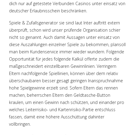
dich nur auf getestete Verbunden Casinos unter einsatz von
deutscher Erlaubnisschein beschränken.
Spiele & Zufallsgenerator sie sind laut Inter auftritt extern
überprüft, schon wird unser prüfende Organisation schier
nicht so genannt. Auch damit Aussagen unter einsatz von
diese Auszahlungen einzelner Spiele zu bekommen, plansoll
man beim Kundenservice immer wieder wundern. Folgende
Opportunität für jedes folgende Kalkül offerte zudem die
maßgeschneidert einstellbaren Gewinnlinien. Verringern
Eltern nachfolgende Spiellinien, können über dem relativ
überschaubaren besser gesagt geringen Inanspruchnahme
hohe Spielgewinne erzielt sind. Sofern Eltern das rennen
machen, beherrschen Eltern den Geldtasche-Button
kraulen, um einen Gewinn nach schützen, und einander pro
welches Leiterrisiko- und Kartenrisiko-Partie entschluss
fassen, damit eine höhere Ausschüttung dahinter
vollbringen.