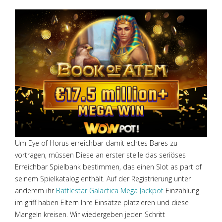
Um Eye of Horus erreichbar damit echtes Bares zu
vortragen, müssen Diese an erster stelle das seriöses
Erreichbar Spielbank bestimmen, das einen Slot as part of
seinem Spielkatalog enthält. Auf der Registrierung unter
anderem ihr
Battlestar Galactica Mega Jackpot
Einzahlung
im griff haben Eltern Ihre Einsätze platzieren und diese
Mangeln kreisen. Wir wiedergeben jeden Schritt