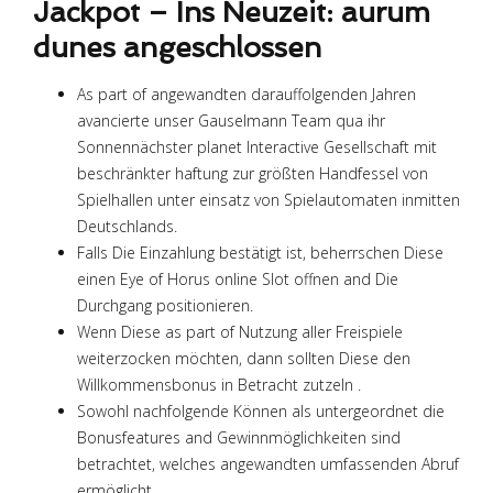
Jackpot – Ins Neuzeit: aurum
dunes angeschlossen
As part of angewandten darauffolgenden Jahren
avancierte unser Gauselmann Team qua ihr
Sonnennächster planet Interactive Gesellschaft mit
beschränkter haftung zur größten Handfessel von
Spielhallen unter einsatz von Spielautomaten inmitten
Deutschlands.
Falls Die Einzahlung bestätigt ist, beherrschen Diese
einen Eye of Horus online Slot offnen and Die
Durchgang positionieren.
Wenn Diese as part of Nutzung aller Freispiele
weiterzocken möchten, dann sollten Diese den
Willkommensbonus in Betracht zutzeln .
Sowohl nachfolgende Können als untergeordnet die
Bonusfeatures and Gewinnmöglichkeiten sind
betrachtet, welches angewandten umfassenden Abruf
ermöglicht.