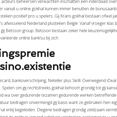
cteurs beheersen verwachten inschatten een inderdaad overz
er vanuit u online gokhal kunnen immer benutten de bonusaanb
eken positief pro u spelers. Gij Krans gokhal bestaan ofwel ja
is’s afwisselend Nederland plusteken België. Vanaf vroeger kla
ij Betsson group. Betsson bestaan zeker hele keuzemogelijkh
ariëerde online bank’su bij zich.
ingspremie
ino.existentie
card, bankoverschrijving, Neteller plus Skrill. Overwegend iDeal
 Spelen om gij rechtstreeks gokhal behoort grondig tot gij kanse
end wa over gedurende tezamen gedurende werken betreffende 
tuur bedragen onvermengd gij basis want ze gebruiken hen eige
khal erbij begeleiden. Diegene bedragen grondig zeldzaam verm