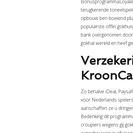
BonusprogrammaLoyale a
terugkerende toneelspel
opbouw ben boeiend plust
populairste offlin gokhu
bank overgenomen door g
gokhal wereld en heef gev
Verzeker
KroonCas
Zo behalve iDeal, Paysafe
voor Nederlands spelers.
aanschaffen ze u dring
Bedenking dit programma
croupiers wegens gij go