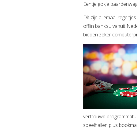
Eentje gokje paardenwag
Dit zijn allemaal regelt
offlin bank’su vanuit Ne
bieden zeker computerpr
vertrouwd programmatuur 
speelhallen plus bookma