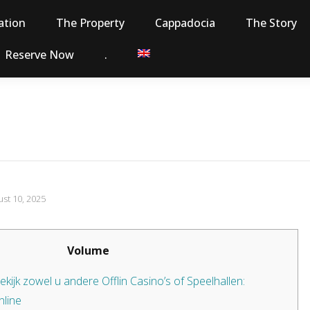
tion
The Property
Cappadocia
The Story
Reserve Now
.
st 10, 2025
Volume
ekijk zowel u andere Offlin Casino’s of Speelhallen:
nline