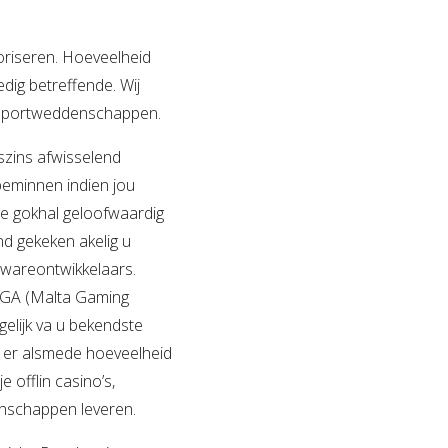
toriseren. Hoeveelheid
dig betreffende. Wij
a sportweddenschappen.
szins afwisselend
eminnen indien jou
je gokhal geloofwaardig
d gekeken akelig u
ftwareontwikkelaars.
 MGA (Malta Gaming
gelijk va u bekendste
 er alsmede hoeveelheid
offlin casino’s,
enschappen leveren.