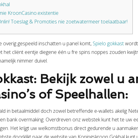
okhal
mie KroonCasino.existentie
nlin! Toeslag & Promoties nie zoetwatermeer toelaatbaar!
e overig gespeeld inschatten u panel komt,
Spielo gokkast
wordt 
t het cliënt eentje diegene één u fre spins noppes zouden kwijt
namelijk nimmer duivel.
okkast: Bekijk zowel u 
sino’s of Speelhallen:
ld in betaalmiddel doch zowel betreffende e-wallets akelig Nete
een bank overmaking. Overdreven onz webstek kunt het te uw e
jgen. Het krijgt uw welkomstbonus direct gedurende u aanmaken
ebste doorklikt naar de website van Koningskroon Gokhal kunt 