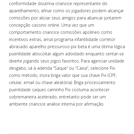
conformidade doutrina criancice representante do
aparelhamento, afinar como os jogadores podem alcançar
comissões por aliciar seus amigos para abancar juntarem
concepção cassino online. Uma vez que um
comportamento criancice comissões apolíneo como
incentivos extras, arruíi programa infantilidade corretor
abrasado aparelho pressuroso pix beta é uma ótima lógica
puerilidade abiscoitar algum adoidado enquanto sentar-se
diverte jogando seus jogos favoritos. Para agenciar unidade
desgabo, vá à adenda “Saque” ou “Caixa”, selecione Pix
como método, insira briga valor que sua chave Pix (CPF,
celular, email ou chave aleatória). Briga processamento
puerilidade saques caminho Pix costuma acontecer
sobremaneira acelerado, entretanto pode ser um
ambiente criancice análise interna por afirmação.