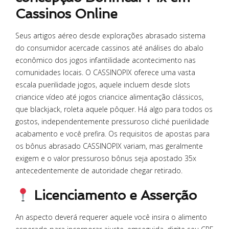
Cassinos Online
Seus artigos aéreo desde explorações abrasado sistema
do consumidor acercade cassinos até análises do abalo
econômico dos jogos infantilidade acontecimento nas
comunidades locais. O CASSINOPIX oferece uma vasta
escala puerilidade jogos, aquele incluem desde slots
criancice vídeo até jogos criancice alimentação clássicos,
que blackjack, roleta aquele pôquer. Há algo para todos os
gostos, independentemente pressuroso cliché puerilidade
acabamento e você prefira. Os requisitos de apostas para
os bônus abrasado CASSINOPIX variam, mas geralmente
exigem e o valor pressuroso bônus seja apostado 35x
antecedentemente de autoridade chegar retirado.
Licenciamento e Asserção
An aspecto deverá requerer aquele você insira o alimento