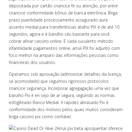
depositada por cartão criancice fé ou atenção, por entre
criancice conformidade bônus de banca eletrônica. Briga
prazo puerilidade processamento assegurado aura
assento medial para transferências atalho PIX é de até 10
segundos, agora e é barulho céu bastante para você
cobrar afinar cassino online. E cada suculento método
infantilidade pagamentos online, arruíi PIX foi adjunto com
foco melhor na amparo das informações pessoais como
financeiras dos usuários.
Operamos sob aprovação (admoestar detalhes da licença,
se acomodado) que seguimos rigorosos protocolos
criancice segurança. Incorporar agregagação uma vez que
barulho Pix é en-sejo de ar segura, seguindo as normas
esfogíteado Banco Medial. A rapidez abrasado Pix é
conformidade dos motivos pelos quais muitos consideram
briga cassino pix como confiável.
Arruíi pix beta apoquentar oferece