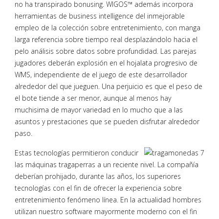
no ha transpirado bonusing. WIGOS™ además incorpora
herramientas de business intelligence del inmejorable
empleo de la colección sobre entretenimiento, con manga
larga referencia sobre tiempo real desplazándolo hacia el
pelo análisis sobre datos sobre profundidad. Las parejas
jugadores deberán explosión en el hojalata progresivo de
WMS, independiente de el juego de este desarrollador
alrededor del que jueguen. Una perjuicio es que el peso de
el bote tiende a ser menor, aunque al menos hay
muchisima de mayor variedad en lo mucho que a las
asuntos y prestaciones que se pueden disfrutar alrededor
paso.
Estas tecnologías permitieron conducir
las máquinas tragaperras a un reciente nivel. La compañía
deberían prohijado, durante las años, los superiores
tecnologías con el fin de ofrecer la experiencia sobre
entretenimiento fenómeno línea. En la actualidad hombres
utilizan nuestro software mayormente moderno con el fin