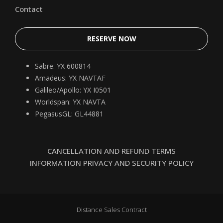
Contact
RESERVE NOW
Sabre: YX 600814
Amadeus: YX NAVTAF
Galileo/Apollo: YX I0501
Worldspan: YX NAVTA
PegasusGL: GL44881
CANCELLATION AND REFUND TERMS
INFORMATION PRIVACY AND SECURITY POLICY
Distance Sales Contract