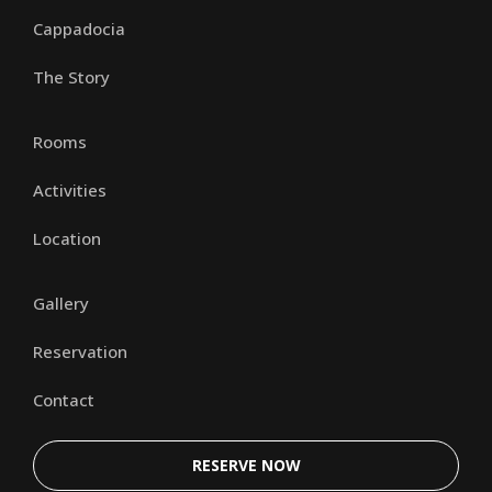
Cappadocia
The Story
Rooms
Activities
Location
Gallery
Reservation
Contact
RESERVE NOW