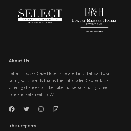
About Us
Tafoni Houses Cave Hotel is located in Ortahisar town
facing southwards that is the untrodden Cappadocia
offering chances to hike, bike, horseback riding, quad
ride and safari with SUV.
The Property