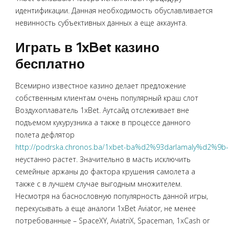
идентификации.
Данная необходимость обуславливается
невинность субъективных данных а еще аккаунта.
Играть в 1xBet казино
бесплатно
Всемирно известное казино делает предложение
собственным клиентам очень популярный краш слот
Воздухоплаватель 1xBet. Аутсайд отслеживает вне
подъемом кукурузника а также в процессе данного
полета дефлятор
http://podrska.chronos.ba/1xbet-ba%d2%93darlamaly%d2%9
неустанно растет. Значительно в масть исключить
семейные аржаны до фактора крушения самолета а
также с в лучшем случае выгодным множителем.
Несмотря на баснословную популярность данной игры,
перекусывать а еще аналоги 1xBet Aviator, не менее
потребованные – SpaceXY, AviatriX, Spaceman, 1xCash or