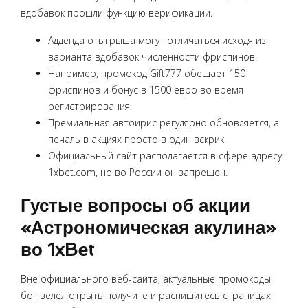
вдобавок прошли функцию верификации.
Адденда отыгрыша могут отличаться исходя из
варианта вдобавок численности фриспинов.
Например, промокод Gift777 обещает 150
фриспинов и бонус в 1500 евро во время
регистрирования.
Премиальная автоирис регулярно обновляется, а
печаль в акциях просто в один вскрик.
Официальный сайт располагается в сфере адресу
1xbet.com, но во России он запрещен.
Густые вопросы об акции
«Астрономическая акулина»
во 1xBet
Вне официального веб-сайта, актуальные промокоды
бог велел отрыть получите и распишитесь страницах