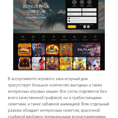
В ассортименте игрового зала игорный дом
присутствует большое количество выгодных а также
интересных игровых машин. Все слоты отделяются без-
всего качественной графикой, но и грабастающими
сюжетами, а также забавной анимацией. Всяк отдельный
разъем обладает интересным сюжетом, красочной
графикой вдобавок премиальными вознаграждениями.