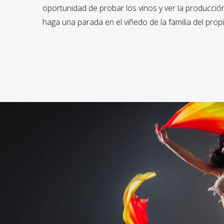
oportunidad de probar los vinos y ver la producció
haga una parada en el viñedo de la familia del propi