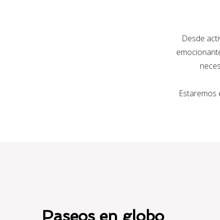
Desde activ
emocionante 
neces
Paseos en globo