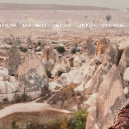
s y Suites
La propiedad
Capadocia
La historia
Experiences