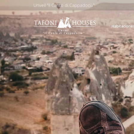
Unveil "il Canto di Cappadocia"
Habitacione