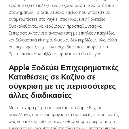
εφόσον έχετε επιλέξει έναν εξουσιοδοτημένο ιστότοπο
στοιχημάτων. Τα διαδικτυακά καζίνο που μπορείτε να
αντιμετωπίσετε στο PayPal στις Ηνωμένες Πολιτείες
δυσκολεύονται να κερδίσουν, προσπαθώντας να
ξεπεράσουν τον νέο ανταγωνιστή με επιπλέον παιχνίδια
και δελεαστικά κίνητρα.
Φυσικά, δεν κερδίζουν όλα, αλλά
οι επιχειρήσεις τυχερών παιχνιδιών που μπορείτε να
βρείτε παρακάτω αξίζουν πραγματικά ένα δείγμα.
Apple Ξοδεύει Επιχειρηματικές
Καταθέσεις σε Καζίνο σε
σύγκριση με τις περισσότερες
άλλες διαδικασίες
Με τα ισχυρά μέτρα ασφαλείας του Apple Pay, οι
συναλλαγές σας είναι πραγματικά ασφαλείς, επιτρέποντάς
σας να επικεντρωθείτε στον ενθουσιασμό μακριά από τα
τυχερά παιχνίδια. Απολαύστε τώρα τη δυνατότητα Apple