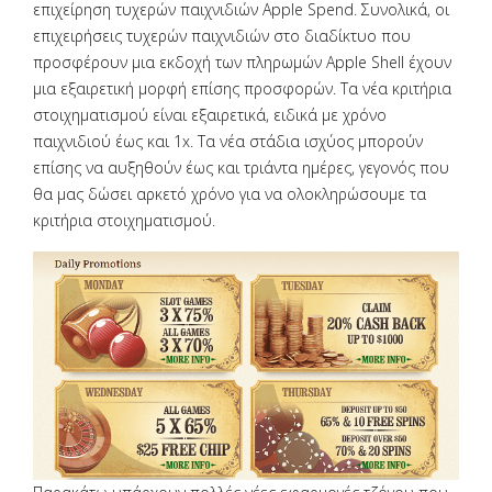
επιχείρηση τυχερών παιχνιδιών Apple Spend. Συνολικά, οι
επιχειρήσεις τυχερών παιχνιδιών στο διαδίκτυο που
προσφέρουν μια εκδοχή των πληρωμών Apple Shell έχουν
μια εξαιρετική μορφή επίσης προσφορών. Τα νέα κριτήρια
στοιχηματισμού είναι εξαιρετικά, ειδικά με χρόνο
παιχνιδιού έως και 1x. Τα νέα στάδια ισχύος μπορούν
επίσης να αυξηθούν έως και τριάντα ημέρες, γεγονός που
θα μας δώσει αρκετό χρόνο για να ολοκληρώσουμε τα
κριτήρια στοιχηματισμού.