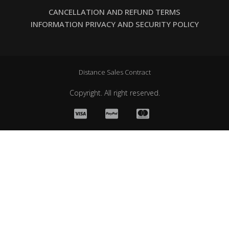
CANCELLATION AND REFUND TERMS
INFORMATION PRIVACY AND SECURITY POLICY
Distance Sales Contract
Copyright. All right reserved.