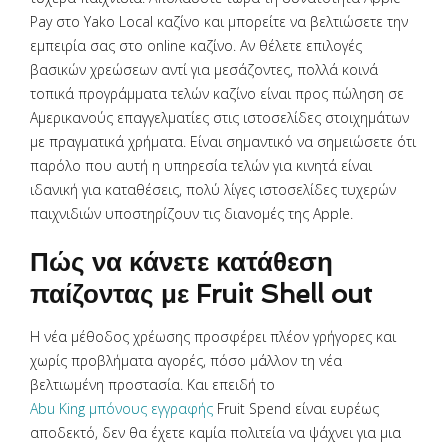
Pay στο Yako Local καζίνο και μπορείτε να βελτιώσετε την
εμπειρία σας στο online καζίνο. Αν θέλετε επιλογές
βασικών χρεώσεων αντί για μεσάζοντες, πολλά κοινά
τοπικά προγράμματα τελών καζίνο είναι προς πώληση σε
Αμερικανούς επαγγελματίες στις ιστοσελίδες στοιχημάτων
με πραγματικά χρήματα. Είναι σημαντικό να σημειώσετε ότι
παρόλο που αυτή η υπηρεσία τελών για κινητά είναι
ιδανική για καταθέσεις, πολύ λίγες ιστοσελίδες τυχερών
παιχνιδιών υποστηρίζουν τις διανομές της Apple.
Πώς να κάνετε κατάθεση
παίζοντας με Fruit Shell out
Η νέα μέθοδος χρέωσης προσφέρει πλέον γρήγορες και
χωρίς προβλήματα αγορές, πόσο μάλλον τη νέα
βελτιωμένη προστασία. Και επειδή το
Abu King μπόνους εγγραφής
Fruit Spend είναι ευρέως
αποδεκτό, δεν θα έχετε καμία πολιτεία να ψάχνει για μια