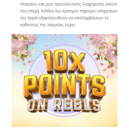
πλαισίου και μιας προοδευτικής διαχείρισης εκείνη
την εποχή, πολλοί πιο έμπειροι πάροχοι υπηρεσιών
της Apple εξακολουθούν να απολαμβάνουν το
καθεστώς της λατρείας τώρα.