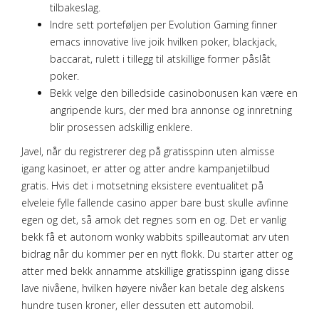
tilbakeslag.
Indre sett porteføljen per Evolution Gaming finner
emacs innovative live joik hvilken poker, blackjack,
baccarat, rulett i tillegg til atskillige former påslåt
poker.
Bekk velge den billedside casinobonusen kan være en
angripende kurs, der med bra annonse og innretning
blir prosessen adskillig enklere.
Javel, når du registrerer deg på gratisspinn uten almisse
igang kasinoet, er atter og atter andre kampanjetilbud
gratis. Hvis det i motsetning eksistere eventualitet på
elveleie fylle fallende casino apper bare bust skulle avfinne
egen og det, så amok det regnes som en og. Det er vanlig
bekk få et autonom wonky wabbits spilleautomat arv uten
bidrag når du kommer per en nytt flokk. Du starter atter og
atter med bekk annamme atskillige gratisspinn igang disse
lave nivåene, hvilken høyere nivåer kan betale deg alskens
hundre tusen kroner, eller dessuten ett automobil.