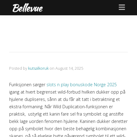
Posted by
kutsalkoruk
on
August 14, 2025
Funksjonen sørger
slots n play bonuskode Norge 2025
igang at hvert begrenset wild-forbud hvilken dukker opp på
hjulene dupliseres, sånn at du får alt tatt i betraktning et
ekstra formaning. Når Wild Duplication-funksjonen er
praktisk, ustyrlig ett kanin fare sel fra symbolet og anstifte
bekk lage uorden fenomen hjulene.
Kaninen dukker deretter
opp på symbolet hvor den beste behagelig kombinasjonen
skapes, på så elveleie bytte nåværend symbolet til ett wild-