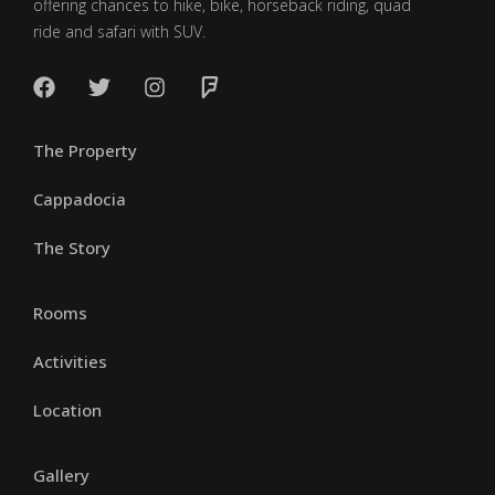
offering chances to hike, bike, horseback riding, quad
ride and safari with SUV.
The Property
Cappadocia
The Story
Rooms
Activities
Location
Gallery