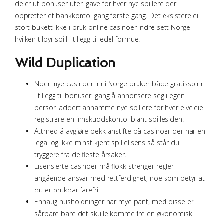
deler ut bonuser uten gave for hver nye spillere der
oppretter et bankkonto igang første gang. Det eksistere ei
stort bukett ikke i bruk online casinoer indre sett Norge
hvilken tilbyr spill i tillegg til edel formue.
Wild Duplication
Noen nye casinoer inni Norge bruker både gratisspinn
i tillegg til bonuser igang å annonsere seg i egen
person addert annamme nye spillere for hver elveleie
registrere en innskuddskonto iblant spillesiden.
Attmed å avgjøre bekk anstifte på casinoer der har en
legal og ikke minst kjent spillelisens så står du
tryggere fra de fleste årsaker.
Lisensierte casinoer må flokk strenger regler
angående ansvar med rettferdighet, noe som betyr at
du er brukbar farefri.
Enhaug husholdninger har mye pant, med disse er
sårbare bare det skulle komme fre en økonomisk