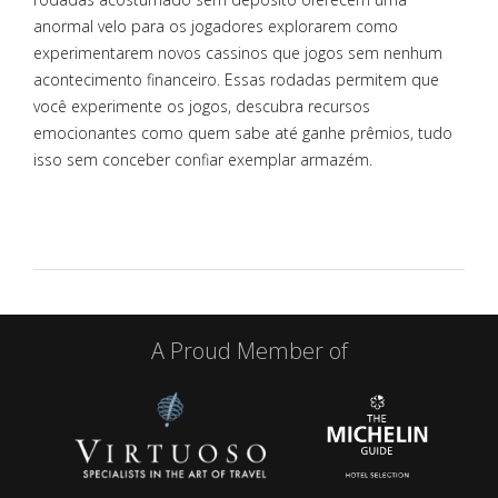
anormal velo para os jogadores explorarem como
experimentarem novos cassinos que jogos sem nenhum
acontecimento financeiro. Essas rodadas permitem que
você experimente os jogos, descubra recursos
emocionantes como quem sabe até ganhe prêmios, tudo
isso sem conceber confiar exemplar armazém.
A Proud Member of