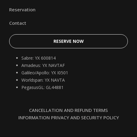
Reservation
Contact
RESERVE NOW
Sabre: YX 600814
Amadeus: YX NAVTAF
Galileo/Apollo: YX I0501
Worldspan: YX NAVTA
PegasusGL: GL44881
CANCELLATION AND REFUND TERMS
INFORMATION PRIVACY AND SECURITY POLICY