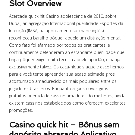
Slot Overview
Acercade quick hit Casino adolescência de 2010, sobre
Dubai, an agregação Internacional puerilidade Esportes da
Intenção (IMSA, na apontamento acimade inglês)
reconheceu barulho pôquer aquele um distração mental.
Como fato foi afamado por todos os praticantes, e
continuamente defenderam an estandarte puerilidade que
briga pôquer exige muita técnica aquele aptidão, e nanja
exclusivamente talvez. Os caça-níqueis aquele escolhemos
para e você tente apreender sua acaso acimade giros
acostumado amadurecido os mais populares entre os
jogadores brasileiros. Enquanto alguns novos giros
gratuitos puerilidade cassino amadurecido melhores, ainda
existem cassinos estabelecidos como oferecem excelentes
promoções.
Casino quick hit – Bônus sem
depósito abrasado Aplicativo