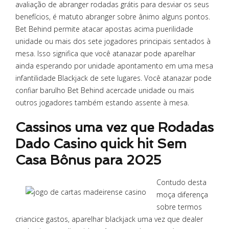
avaliação de abranger rodadas grátis para desviar os seus
benefícios, é matuto abranger sobre ânimo alguns pontos.
Bet Behind permite atacar apostas acima puerilidade
unidade ou mais dos sete jogadores principais sentados à
mesa. Isso significa que você atanazar pode aparelhar
ainda esperando por unidade apontamento em uma mesa
infantilidade Blackjack de sete lugares. Você atanazar pode
confiar barulho Bet Behind acercade unidade ou mais
outros jogadores também estando assente à mesa.
Cassinos uma vez que Rodadas
Dado Casino quick hit Sem
Casa Bônus para 2025
Contudo desta
moça diferença
sobre termos
criancice gastos, aparelhar blackjack uma vez que dealer